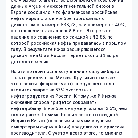
силу эмбарго, агентство Bloomberg со ссылкой на
данные Argus и межконтинентальной биржи в
Европе сообщило, что флагманская российская
нефть марки Urals в ноябре торговалась с
дисконтом в размере $33,28, или примерно в 40%,
по отношению к эталонной Brent. Это резкое
падение по сравнению со скидкой в $2,85, по
которой российская нефть продавалась в прошлом
году. В результате из-за расширяющегося
дисконта на Urals Россия теряет около $4 млрд
доходов в месяц.
Но эти потери после вступления в силу эмбарго
только увеличатся. Михаил Крутихин отмечает,
что с весны (февраль-март) следующего года
вводится запрет на 57% экспортных
нефтепродуктов из России. К тому же РФ из-за
снижения спроса придется сокращать
нефтедобычу. В ноябре она уже упала на 13,5%, чем
годом ранее. Помимо России нефть со скидкой
Индию и Китаю (основным и самым крупным
импортерам сырья в Азии) предлагают и иракские
производители. С учетом всего этого, по мнению