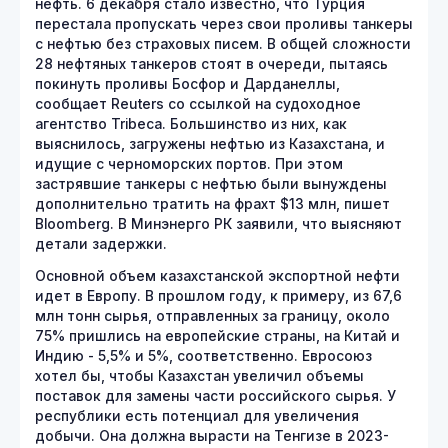
нефть. 6 декабря стало известно, что Турция
перестала пропускать через свои проливы танкеры
с нефтью без страховых писем. В общей сложности
28 нефтяных танкеров стоят в очереди, пытаясь
покинуть проливы Босфор и Дарданеллы,
сообщает Reuters со ссылкой на судоходное
агентство Tribeca. Большинство из них, как
выяснилось, загружены нефтью из Казахстана, и
идущие с черноморских портов. При этом
застрявшие танкеры с нефтью были вынуждены
дополнительно тратить на фрахт $13 млн, пишет
Bloomberg. В Минэнерго РК заявили, что выясняют
детали задержки.
Основной объем казахстанской экспортной нефти
идет в Европу. В прошлом году, к примеру, из 67,6
млн тонн сырья, отправленных за границу, около
75% пришлись на европейские страны, на Китай и
Индию - 5,5% и 5%, соответственно. Евросоюз
хотел бы, чтобы Казахстан увеличил объемы
поставок для замены части российского сырья. У
республики есть потенциал для увеличения
добычи. Она должна вырасти на Тенгизе в 2023-