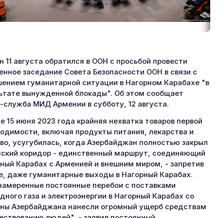
н 11 августа обратился в ООН с просьбой провести
енное заседание Совета Безопасности ООН в связи с
ением гуманитарной ситуации в Нагорном Карабахе "в
ьтате вынужденной блокады". Об этом сообщает
-служба МИД Армении в субботу, 12 августа.
е 15 июня 2023 года крайняя нехватка товаров первой
одимости, включая продукты питания, лекарства и
во, усугубилась, когда Азербайджан полностью закрыл
ский коридор - единственный маршрут, соединяющий
ный Карабах с Арменией и внешним миром, - запретив
, даже гуманитарные выходы в Нагорный Карабах.
амеренные постоянные перебои с поставками
дного газа и электроэнергии в Нагорный Карабах со
ны Азербайджана нанесли огромный ущерб средствам
ествованию людей", - заявил постоянный