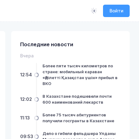
Войти
Последние новости
Вчера
Более пяти тысяч километров по
стране: мобильный караван
12:54
«Әділетті Қазақстан үшін» прибыл в
ВКО
В Казахстане подешевели почти
12:02
600 наименований лекарств
Более 75 тысяч абитуриентов
11:13
получили госгранты в Казахстане
Дело о гибели фельдшера Улданы
09:53