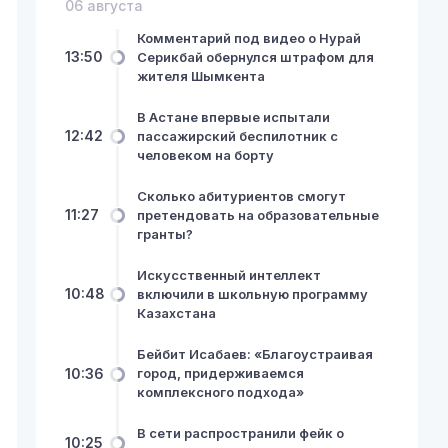
06 августа
Комментарий под видео о Нурай
13:50
Серикбай обернулся штрафом для
жителя Шымкента
В Астане впервые испытали
12:42
пассажирский беспилотник с
человеком на борту
Сколько абитуриентов смогут
11:27
претендовать на образовательные
гранты?
Искусственный интеллект
10:48
включили в школьную программу
Казахстана
Бейбит Исабаев: «Благоустраивая
10:36
город, придерживаемся
комплексного подхода»
В сети распространили фейк о
10:25