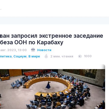
ван запросил экстренное заседание
беза ООН по Карабаху
 авг. 2023, 13:00
Новости
литика
,
Социум
,
В мире
2 мин. чтения
1000