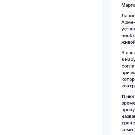
Марга
Лачин
Армен
устан
необх
живой
В сво
в нар
согла
призв
котор
контр
11 ию
време
пропу
назва
тран
комит