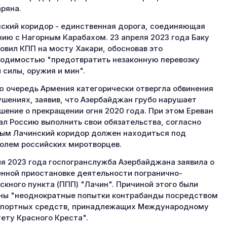
ряна.
ский коридор - единственная дорога, соединяющая
ию с Нагорным Карабахом. 23 апреля 2023 года Баку
овил КПП на мосту Хакари, обосновав это
одимостью "предотвратить незаконную перевозку
 силы, оружия и мин".
ю очередь Армения категорически отвергла обвинения
ушениях, заявив, что Азербайджан грубо нарушает
шение о прекращении огня 2020 года. При этом Ереван
ал Россию выполнить свои обязательства, согласно
ым Лачинский коридор должен находиться под
олем российских миротворцев.
ля 2023 года госпогранслужба Азербайджана заявила о
нной приостановке деятельности погранично-
скного пункта (ППП) "Лачин". Причиной этого были
ны "неоднократные попытки контрабанды посредством
спортных средств, принадлежащих Международному
ету Красного Креста".