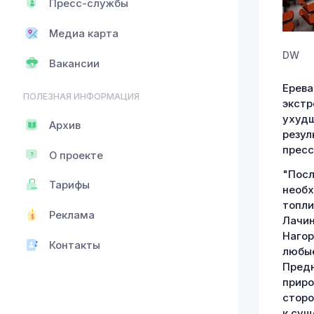
Пресс-службы
Медиа карта
DW
Вакансии
Ерева
ПОЛЕЗНАЯ ИНФОРМАЦИЯ
экстр
ухудш
Архив
резул
пресс
О проекте
"Посл
Тарифы
необх
топли
Реклама
Лачин
Нагор
Контакты
любые
Предн
приро
сторо
к сущ