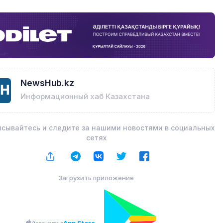
NewsHub.kz
Информационный хаб Казахстана
сывайтесь и следите за нашими новостями в социальных
сетях
Загрузить приложение
App Store