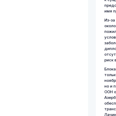
предс
имя п
Из-за
около
пожил
услов
забол
дипло
отсут
риск 
Блока
тольк
ноябр
но и 
ООН о
Азерб
обесп
транс
Лачин