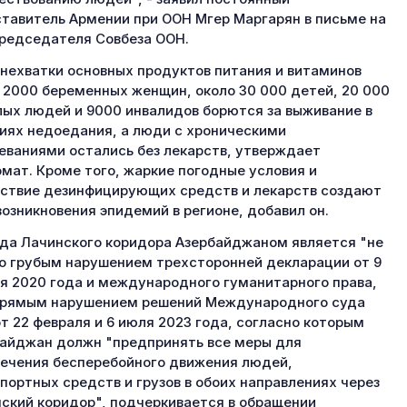
тавитель Армении при ООН Мгер Маргарян в письме на
редседателя Совбеза ООН.
 нехватки основных продуктов питания и витаминов
 2000 беременных женщин, около 30 000 детей, 20 000
ых людей и 9000 инвалидов борются за выживание в
иях недоедания, а люди с хроническими
еваниями остались без лекарств, утверждает
мат. Кроме того, жаркие погодные условия и
ствие дезинфицирующих средств и лекарств создают
возникновения эпидемий в регионе, добавил он.
да Лачинского коридора Азербайджаном является "не
о грубым нарушением трехсторонней декларации от 9
я 2020 года и международного гуманитарного права,
прямым нарушением решений Международного суда
т 22 февраля и 6 июля 2023 года, согласно которым
айджан должн "предпринять все меры для
ечения бесперебойного движения людей,
портных средств и грузов в обоих направлениях через
ский коридор", подчеркивается в обращении