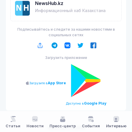
NewsHub.kz
Информационный хаб Казахстана
Подписывайтесь и следите за нашими новостями в
социальных сетях
Загрузить приложение
App Store
Загрузите в
Google Play
Доступно в
Статьи
Новости
Пресс-центр
События
Интервью
NewsHub.kz 2026 ©