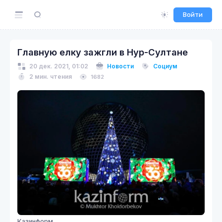
Войти
Главную елку зажгли в Нур-Султане
20 дек. 2021, 01:02
Новости
Социум
2 мин. чтения
1682
Казинформ