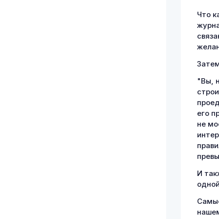
Что к
журна
связа
желан
Затем
"Вы, 
строи
проед
его п
не мо
интер
прави
превы
И так
одной
Самые
наше