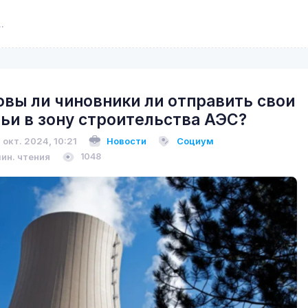
овы ли чиновники ли отправить свои
ьи в зону строительства АЭС?
 окт. 2024, 10:21
Новости
Социум
мин. чтения
1048