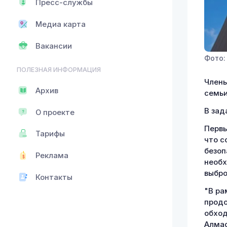
Пресс-службы
Медиа карта
Вакансии
Фото:
ПОЛЕЗНАЯ ИНФОРМАЦИЯ
Члены
Архив
семьи
В зад
О проекте
Первы
Тарифы
что с
безоп
Реклама
необх
выбро
Контакты
"В ра
продо
обход
Алмас