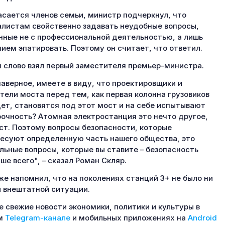
асается членов семьи, министр подчеркнул, что
листам свойственно задавать неудобные вопросы,
нные не с профессиональной деятельностью, а лишь
ием эпатировать. Поэтому он считает, что ответил.
 слово взял первый заместителя премьер-министра.
наверное, имеете в виду, что проектировщики и
тели моста перед тем, как первая колонна грузовиков
ет, становятся под этот мост и на себе испытывают
рочность? Атомная электростанция это нечто другое,
ст. Поэтому вопросы безопасности, которые
есуют определенную часть нашего общества, это
льные вопросы, которые вы ставите – безопасность
ше всего", – сказал Роман Скляр.
же напомнил, что на поколениях станций 3+ не было ни
 внештатной ситуации.
 свежие новости экономики, политики и культуры в
м
Telegram-канале
и мобильных приложениях на
Android