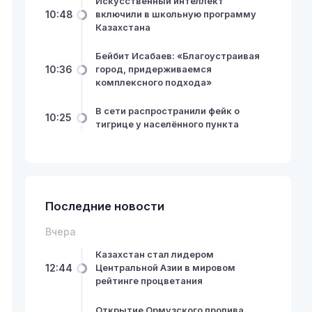
Искусственный интеллект
10:48
включили в школьную программу
Казахстана
Бейбит Исабаев: «Благоустраивая
10:36
город, придерживаемся
комплексного подхода»
В сети распространили фейк о
10:25
тигрице у населённого пункта
Последние новости
Вчера
Казахстан стал лидером
12:44
Центральной Азии в мировом
рейтинге процветания
Открытие Ормузского пролива