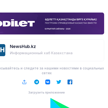
NewsHub.kz
Информационный хаб Казахстана
сывайтесь и следите за нашими новостями в социальных
сетях
Загрузить приложение