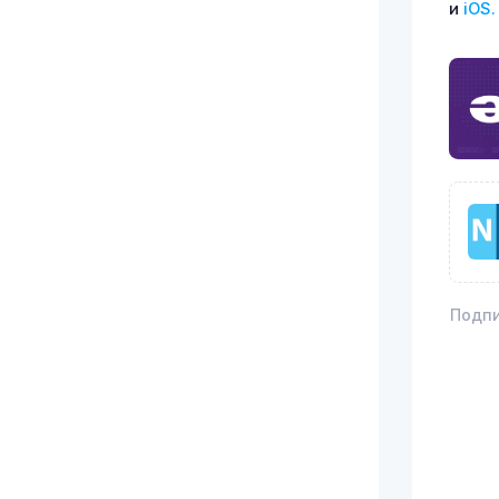
и
iOS.
Подпи