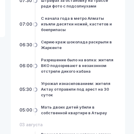
07:30
штрафах за остановку на трассе
ради фото с подсолнухами
С начала года в метро Алматы
07:00
изъяли десятки ножей, кастетов и
боеприпасы
Серию краж шоколада раскрыли в
06:30
Жаркенте
Разрешение было на волка: жителя
06:00
ВКО подозревают в незаконном
отстреле дикого кабана
Угрожал изнасилованием: жителя
05:30
Актау отправили под арест на 30
суток
Мать двоих детей убили в
05:00
собственной квартире в Атырау
03 августа