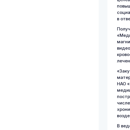
повыш
социа
в отв
Получ
«Меди
магни
видео
крово
лечен
«Заку
матер
НАО «
медиц
постр
числе
хрони
возде
В вед