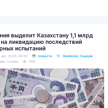
ния выделит Казахстану 1,1 млрд
 на ликвидацию последствий
рных испытаний
 авг. 2025, 06:00
Новости
Экология
,
Социум
мин. чтения
1142