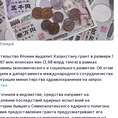
Freepik
тельство Японии выделит Казахстану грант в размере 1
87 млн японских иен (3,98 млрд тенге) в рамках
аммы экономического и социального развития. Об этом
или в департаменте международного сотрудничества
еграции министерства здравоохранения на запрос
ти».
точнили в ведомстве, средства направят на
оление последствий ядерных испытаний на
тории бывшего Семипалатинского ядерного полигона.
вия предоставления гранта предусматривают его
ое использование на мероприятия, направленные на