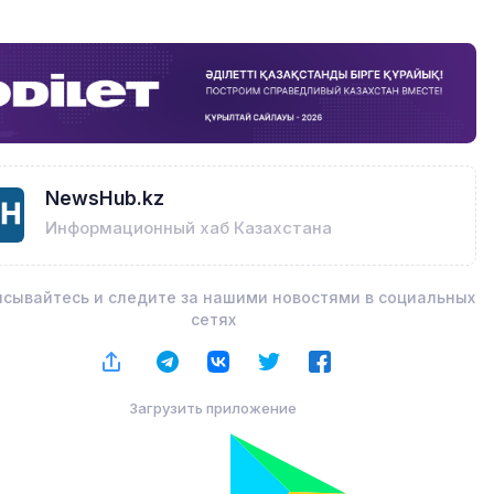
NewsHub.kz
Информационный хаб Казахстана
сывайтесь и следите за нашими новостями в социальных
сетях
Загрузить приложение