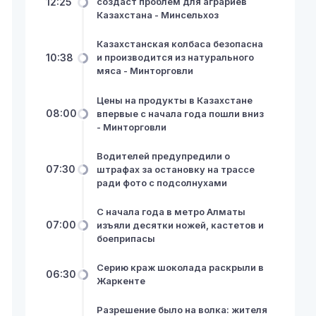
12:25
создаст проблем для аграриев
Казахстана - Минсельхоз
Казахстанская колбаса безопасна
10:38
и производится из натурального
мяса - Минторговли
Цены на продукты в Казахстане
08:00
впервые с начала года пошли вниз
- Минторговли
Водителей предупредили о
07:30
штрафах за остановку на трассе
ради фото с подсолнухами
С начала года в метро Алматы
07:00
изъяли десятки ножей, кастетов и
боеприпасы
Серию краж шоколада раскрыли в
06:30
Жаркенте
Разрешение было на волка: жителя