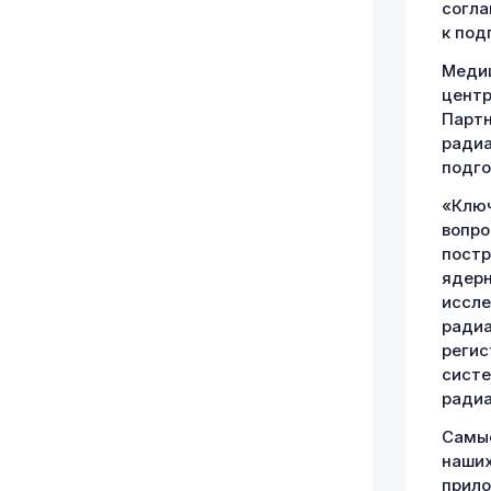
согла
к под
Медиц
центр
Партн
радиа
подго
«Ключ
вопро
постр
ядерн
иссле
радиа
регис
систе
радиа
Самые
наших
прил