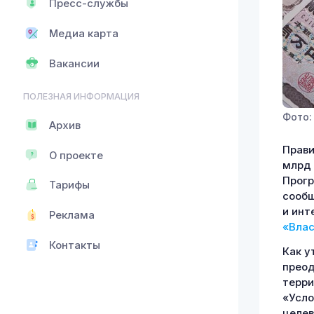
Пресс-службы
Медиа карта
Вакансии
ПОЛЕЗНАЯ ИНФОРМАЦИЯ
Фото: 
Архив
Прави
О проекте
млрд 
Прогр
Тарифы
сообщ
и инт
Реклама
«Влас
Контакты
Как у
преод
терри
«Усло
целев