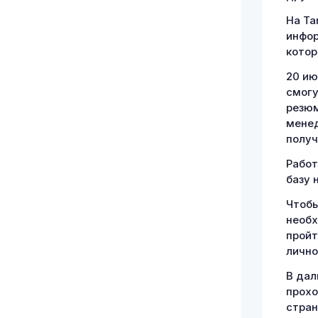
На Ta
инфор
котор
20 ию
смогу
резюм
менед
получ
Работ
базу 
Чтобы
необх
пройт
лично
В дал
прохо
стран