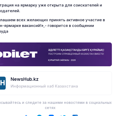
трация на ярмарку уже открыта для соискателей и
одателей.
лашаем всех желающих принять активное участие в
н-ярмарке вакансий!»,- говорится в сообщении
руда
NewsHub.kz
Информационный хаб Казахстана
сывайтесь и следите за нашими новостями в социальных
сетях