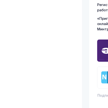
Регис
работ
«Приг
онлай
Минт
Подпи