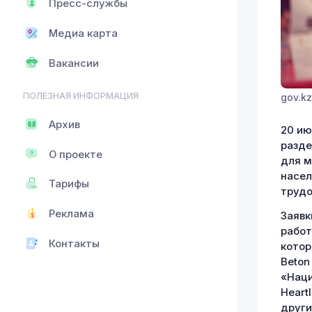
Пресс-службы
Медиа карта
Вакансии
ПОЛЕЗНАЯ ИНФОРМАЦИЯ
gov.kz
Архив
20 ию
разде
О проекте
для м
насел
Тарифы
трудо
Реклама
Заявк
работ
Контакты
котор
Beton
«Наци
Heart
други