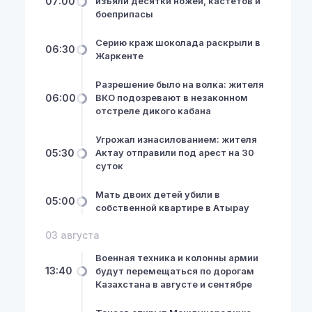
07:00
изъяли десятки ножей, кастетов и
боеприпасы
Серию краж шоколада раскрыли в
06:30
Жаркенте
Разрешение было на волка: жителя
06:00
ВКО подозревают в незаконном
отстреле дикого кабана
Угрожал изнасилованием: жителя
05:30
Актау отправили под арест на 30
суток
Мать двоих детей убили в
05:00
собственной квартире в Атырау
03 августа
Военная техника и колонны армии
13:40
будут перемещаться по дорогам
Казахстана в августе и сентябре