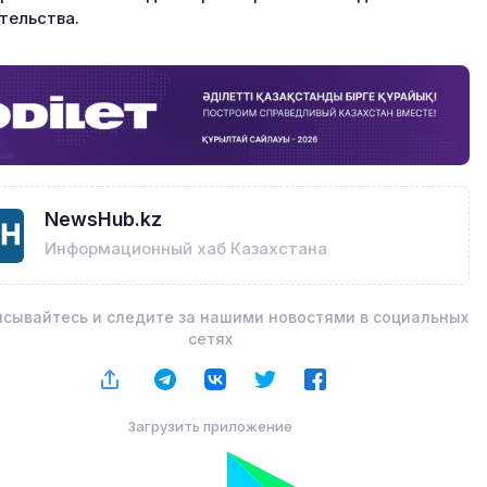
тельства.
NewsHub.kz
Информационный хаб Казахстана
сывайтесь и следите за нашими новостями в социальных
сетях
Загрузить приложение