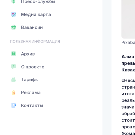
Пресс-службы
Медиа карта
Вакансии
ПОЛЕЗНАЯ ИНФОРМАЦИЯ
Pixab
Архив
Алмат
превы
О проекте
Каза
Тарифы
«Несм
стран
Реклама
итога
реаль
Контакты
значи
обраб
стоит
проце
Жомар