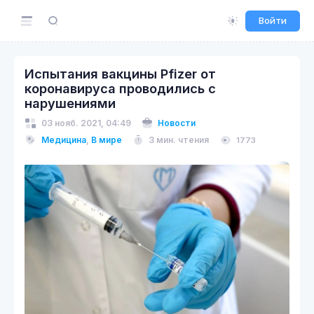
Войти
Испытания вакцины Pfizer от
коронавируса проводились с
нарушениями
03 нояб. 2021, 04:49
Новости
Медицина
,
В мире
3 мин. чтения
1773