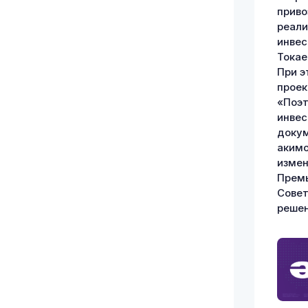
приво
реали
инвес
Токае
При э
проек
«Поэт
инвес
докум
акимо
измен
Премь
Совет
решен