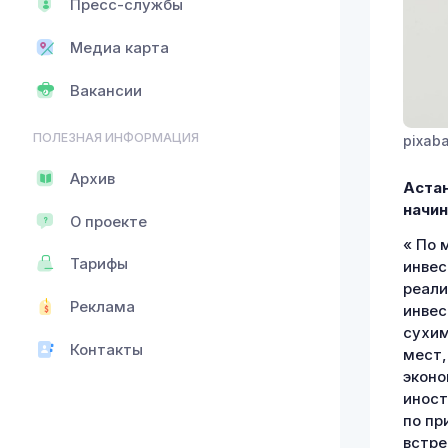
Пресс-службы
Медиа карта
Вакансии
ПОЛЕЗНАЯ ИНФОРМАЦИЯ
pixab
Архив
Астан
начин
О проекте
« По 
Тарифы
инвес
реали
Реклама
инвес
сухим
Контакты
мест,
эконо
иност
по пр
встре