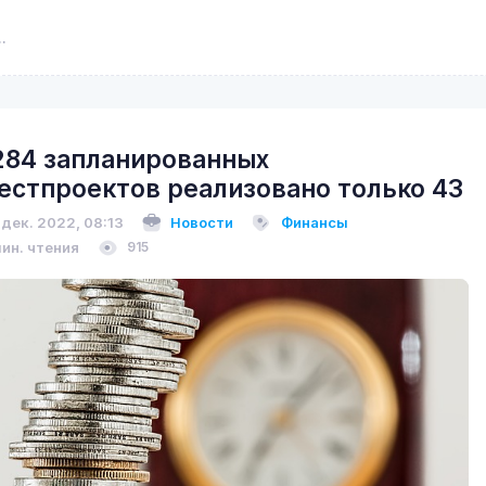
284 запланированных
естпроектов реализовано только 43
 дек. 2022, 08:13
Новости
Финансы
мин. чтения
915