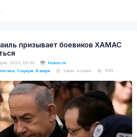
аиль призывает боевиков ХАМАС
ться
 дек. 2023, 09:00
Новости
литика
,
Социум
,
В мире
1 мин. чтения
1245