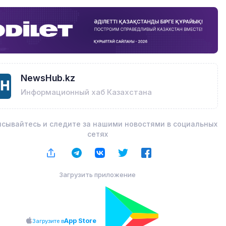
NewsHub.kz
Информационный хаб Казахстана
сывайтесь и следите за нашими новостями в социальных
сетях
Загрузить приложение
App Store
Загрузите в