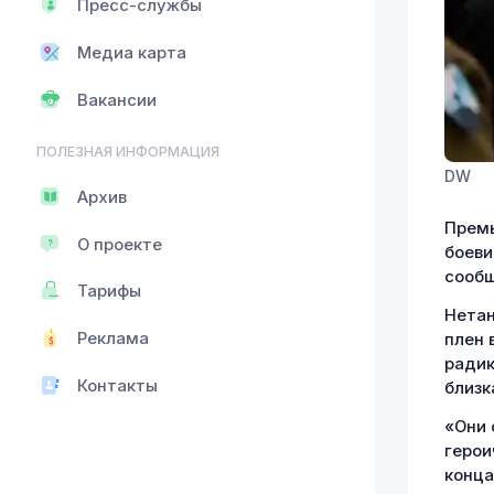
Пресс-службы
Медиа карта
Вакансии
ПОЛЕЗНАЯ ИНФОРМАЦИЯ
DW
Архив
Премь
О проекте
боеви
сообщ
Тарифы
Нетан
Реклама
плен 
радик
Контакты
близк
«Они 
герои
конца