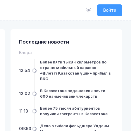
Войти
Последние новости
Вчера
Более пяти тысяч километров по
стране: мобильный караван
12:54
«Әділетті Қазақстан үшін» прибыл в
ВКО
В Казахстане подешевели почти
12:02
600 наименований лекарств
Более 75 тысяч абитуриентов
11:13
получили госгранты в Казахстане
Дело о гибели фельдшера Улданы
09:53