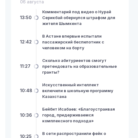
06 августа
Комментарий под видео о Нурай
13:50
Серикбай обернулся штрафом для
жителя Шымкента
В Астане впервые испытали
12:42
пассажирский беспилотник с
человеком на борту
Сколько абитуриентов смогут
11:27
претендовать на образовательные
гранты?
Искусственный интеллект
10:48
включили в школьную программу
Казахстана
Бейбит Исабаев: «Благоустраивая
10:36
город, придерживаемся
комплексного подхода»
В сети распространили фейк о
10:25