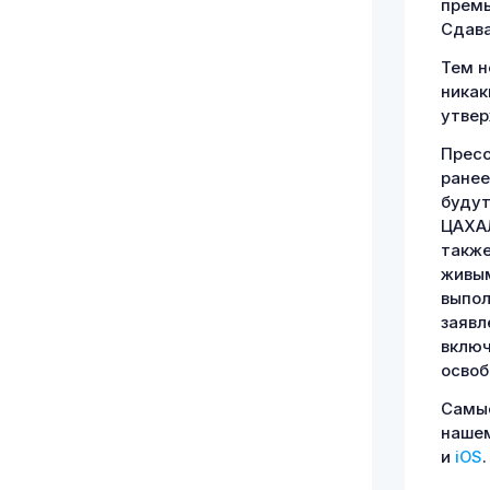
премь
Сдава
Тем н
никак
утвер
Пресс
ранее
будут
ЦАХАЛ
также
живым
выпол
заявл
включ
освоб
Самые
наше
и
iOS
.