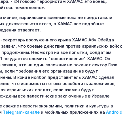
ера. - «Я говорю террористам ХАМАС: это конец.
йтесь немедленно».
е менее, израильские военные пока не представили
их доказательств этого, а ХАМАС все подобные
ждения отвергает.
-секретарь вооруженного крыла ХАМАС Абу Обейда
 заявил, что боевые действия против израильских войск
 продолжены. Несмотря на все попытки, солдатам
 не удается сломить "сопротивление" ХАМАС. Он
 заявил, что ни один заложник не покинет сектор Газа
, если требования его организации не будут
нены. В конце ноября представитель ХАМАС сделал
ение, что исламисты готовы освободить заложников,
ая израильских солдат, если взамен будут
ождены все палестинские заключенные в Израиле.
 свежие новости экономики, политики и культуры в
м
Telegram-канале
и мобильных приложениях на
Android