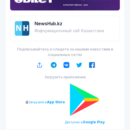
NewsHub.kz
Информационный хаб Казахстана
Подписывайтесь и следите за нашими новостями в
социальных сетях
Загрузить приложение
App Store
Загрузите в
Google Play
Доступно в