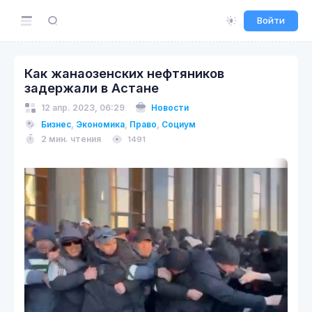
Войти
Как жанаозенских нефтяников
задержали в Астане
12 апр. 2023, 06:29
Новости
Бизнес
,
Экономика
,
Право
,
Социум
2 мин. чтения
1491