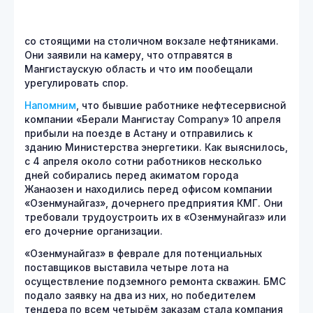
со стоящими на столичном вокзале нефтяниками.
Они заявили на камеру, что отправятся в
Мангистаускую область и что им пообещали
урегулировать спор.
Напомним
, что бывшие работнике нефтесервисной
компании «Берали Мангистау Company» 10 апреля
прибыли на поезде в Астану и отправились к
зданию Министерства энергетики. Как выяснилось,
с 4 апреля около сотни работников несколько
дней собирались перед акиматом города
Жанаозен и находились перед офисом компании
«Озенмунайгаз», дочернего предприятия КМГ. Они
требовали трудоустроить их в «Озенмунайгаз» или
его дочерние организации.
«Озенмунайгаз» в феврале для потенциальных
поставщиков выставила четыре лота на
осуществление подземного ремонта скважин. БМС
подало заявку на два из них, но победителем
тендера по всем четырём заказам стала компания