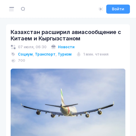
Войти
Казахстан расширил авиасообщение с
Китаем и Кыргызстаном
07 июля, 06:30
Новости
Социум
,
Транспорт
,
Туризм
1 мин. чтения
700