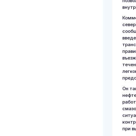
позво
внутр
Комме
север
сообщ
введе
транс
прави
въезж
течен
легко
предо
Он та
нефт
работ
смазо
ситуа
контр
при в