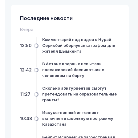
Последние новости
Вчера
Комментарий под видео о Нурай
13:50
Серикбай обернулся штрафом для
жителя Шымкента
В Астане впервые испытали
12:42
пассажирский беспилотник с
человеком на борту
Сколько абитуриентов смогут
11:27
претендовать на образовательные
гранты?
Искусственный интеллект
10:48
включили в школьную программу
Казахстана
Бейбит Исабаев: «Благоустраивая