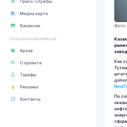
Пресс-службы
Медиа карта
Фото: 
Вакансии
Казах
ПОЛЕЗНАЯ ИНФОРМАЦИЯ
рынк
Архив
завод
Как с
О проекте
Туткы
штатн
Тарифы
допол
NewTi
Реклама
По сл
Контакты
оказы
нефте
энерг
сформ