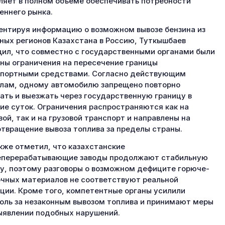
ляет в полном объеме обеспечивать потребности
еннего рынка.
нтируя информацию о возможном вывозе бензина из
ных регионов Казахстана в Россию, Туткышбаев
ил, что совместно с государственными органами были
ны ограничения на пересечение границы
портными средствами. Согласно действующим
лам, одному автомобилю запрещено повторно
ать и выезжать через государственную границу в
ие суток. Ограничения распространяются как на
вой, так и на грузовой транспорт и направлены на
твращение вывоза топлива за пределы страны.
кже отметил, что казахстанские
еперерабатывающие заводы продолжают стабильную
у, поэтому разговоры о возможном дефиците горюче-
чных материалов не соответствуют реальной
ции. Кроме того, компетентные органы усилили
оль за незаконным вывозом топлива и принимают меры
ыявлении подобных нарушений.