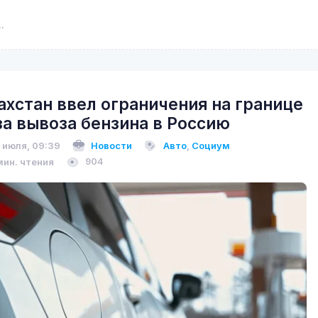
ахстан ввел ограничения на границе
за вывоза бензина в Россию
 июля, 09:39
Новости
Авто
,
Социум
мин. чтения
904