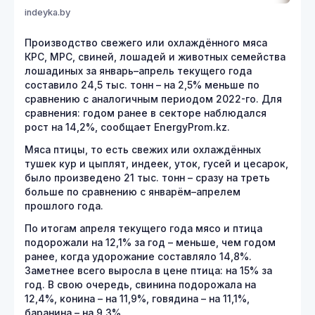
indeyka.by
Производство свежего или охлаждённого мяса
КРС, МРС, свиней, лошадей и животных семейства
лошадиных за январь–апрель текущего года
составило 24,5 тыс. тонн – на 2,5% меньше по
сравнению с аналогичным периодом 2022-го. Для
сравнения: годом ранее в секторе наблюдался
рост на 14,2%, сообщает EnergyProm.kz.
Мяса птицы, то есть свежих или охлаждённых
тушек кур и цыплят, индеек, уток, гусей и цесарок,
было произведено 21 тыс. тонн – сразу на треть
больше по сравнению с январём–апрелем
прошлого года.
По итогам апреля текущего года мясо и птица
подорожали на 12,1% за год – меньше, чем годом
ранее, когда удорожание составляло 14,8%.
Заметнее всего выросла в цене птица: на 15% за
год. В свою очередь, свинина подорожала на
12,4%, конина – на 11,9%, говядина – на 11,1%,
баранина – на 9,3%.