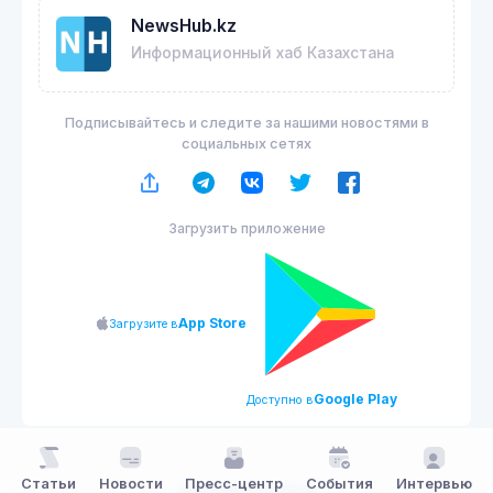
NewsHub.kz
Информационный хаб Казахстана
Подписывайтесь и следите за нашими новостями в
социальных сетях
Загрузить приложение
App Store
Загрузите в
Google Play
Доступно в
Статьи
Новости
Пресс-центр
События
Интервью
NewsHub.kz 2026 ©