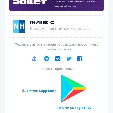
NewsHub.kz
Информационный хаб Казахстана
Подписывайтесь и следите за нашими новостями в
социальных сетях
Загрузить приложение
App Store
Загрузите в
Google Play
Доступно в