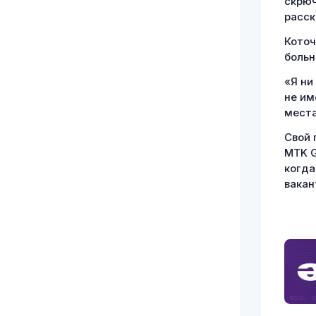
скрюч
расск
Коточ
больн
«Я ни
не им
места
Свой 
MTK G
когда
вакан