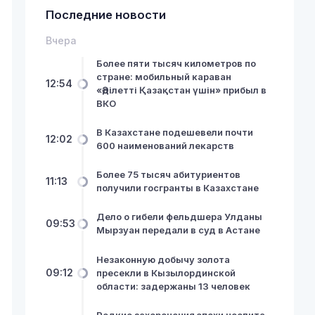
Последние новости
Вчера
Более пяти тысяч километров по
стране: мобильный караван
12:54
«Әділетті Қазақстан үшін» прибыл в
ВКО
В Казахстане подешевели почти
12:02
600 наименований лекарств
Более 75 тысяч абитуриентов
11:13
получили госгранты в Казахстане
Дело о гибели фельдшера Улданы
09:53
Мырзуан передали в суд в Астане
Незаконную добычу золота
09:12
пресекли в Кызылординской
области: задержаны 13 человек
Редкие захоронения эпохи неолита