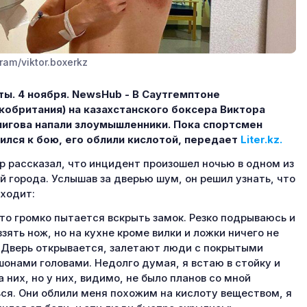
ram/viktor.boxerkz
ы. 4 ноября.
NewsHub - В Саутгемптоне
кобритания) на казахстанского боксера Виктора
игова напали злоумышленники. Пока спортсмен
ился к бою, его облили кислотой, передает
Liter.kz.
р рассказал, что инцидент произошел ночью в одном из
й города. Услышав за дверью шум, он решил узнать, что
ходит:
то громко пытается вскрыть замок. Резко подрываюсь и
взять нож, но на кухне кроме вилки и ложки ничего не
 Дверь открывается, залетают люди с покрытыми
онами головами. Недолго думая, я встаю в стойку и
а них, но у них, видимо, не было планов со мной
ся. Они облили меня похожим на кислоту веществом, я