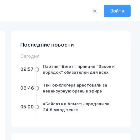
Войти
Последние новости
Сегодня
Партия “Әділет”: принцип “Закон и
09:57
порядок” обязателен для всех
TikTok-блогера арестовали за
06:46
нецензурную брань в эфире
«Байсат» в Алматы продали за
05:00
24,8 млрд тенге