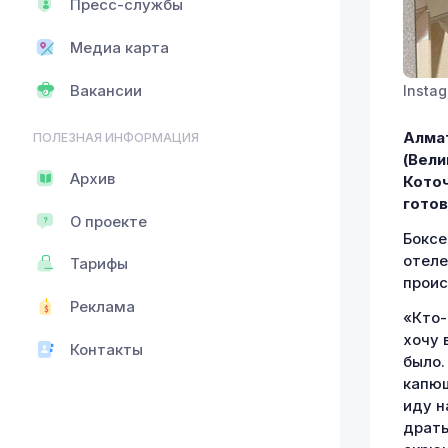
Пресс-службы
Медиа карта
Вакансии
Instag
Алмат
ПОЛЕЗНАЯ ИНФОРМАЦИЯ
(Вели
Архив
Коточ
готов
О проекте
Боксе
отеле
Тарифы
проис
Реклама
«Кто-
хочу 
Контакты
было.
капюш
иду н
драть