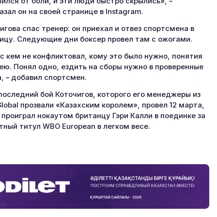
ился от боли, и эти люди быстро скрылись», –
азал он на своей странице в Instagram.
игова спас тренер: он приехал и отвез спортсмена в
ицу. Следующие дни боксер провел там с ожогами.
 с кем не конфликтовал, кому это было нужно, понятия
ею. Понял одно, ездить на сборы нужно в проверенные
, – добавил спортсмен.
последний бой Коточигов, которого его менеджеры из
lobal прозвали «Казахским королем», провел 12 марта,
 проиграл нокаутом британцу Гэри Калли в поединке за
тный титул WBO European в легком весе.