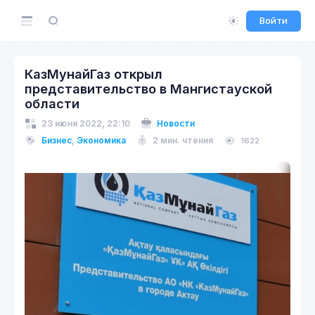
Войти
КазМунайГаз открыл
представительство в Мангистауской
области
23 июня 2022, 22:10
Новости
Бизнес
,
Экономика
2 мин. чтения
1622