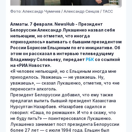
Фото: Александр Чумичев / Александр Сенцов / ТАСС
Алматы. 7 февраля.
NewsHub - Президент
Белоруссии Александр Лукашенко назвал себя
непьющим, но отметил, что иногда
«приходилось» выпивать с бывшим президентом
России Борисом Ельциным по его инициативе. Об
этом он рассказал в интервью телеведущему
Владимиру Соловьеву, передает
РБК
со ссылкой
на «РИА Новости».
«Я человек непьющий, но с Ельциным иногда мне
приходилось. Уважаешь — не уважаешь. Ну,
уважаешь», — сказал Лукашенко, отметив, что «не
переносит» алкоголь.
Президент Белоруссии добавил, что ему также
предлагал выпить бывший президент Казахстана
Нурсултан Назарбаев. «Назарбаев садился и
говорил: «Саша, по рюмашке». И что я скажу, что
не буду пить?» — поинтересовался Лукашенко.
Лукашенко занимает пост президента Белоруссии
более 27 лет — с июля 1994 года, Ельцин был