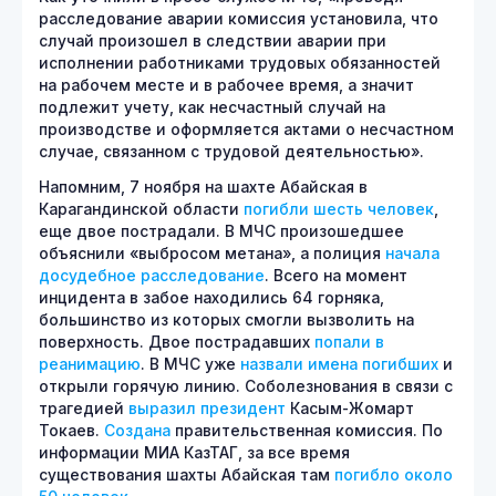
расследование аварии комиссия установила, что
случай произошел в следствии аварии при
исполнении работниками трудовых обязанностей
на рабочем месте и в рабочее время, а значит
подлежит учету, как несчастный случай на
производстве и оформляется актами о несчастном
случае, связанном с трудовой деятельностью».
Напомним, 7 ноября на шахте Абайская в
Карагандинской области
погибли шесть человек
,
еще двое пострадали. В МЧС произошедшее
объяснили «выбросом метана», а полиция
начала
досудебное расследование
. Всего на момент
инцидента в забое находились 64 горняка,
большинство из которых смогли вызволить на
поверхность. Двое пострадавших
попали в
реанимацию
. В МЧС уже
назвали имена погибших
и
открыли горячую линию. Соболезнования в связи с
трагедией
выразил президент
Касым-Жомарт
Токаев.
Создана
правительственная комиссия. По
информации МИА КазТАГ, за все время
существования шахты Абайская там
погибло около