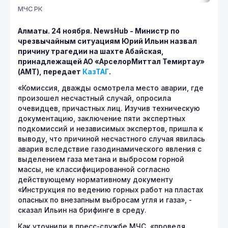
МЧС РК
Алматы. 24 ноября.
NewsHub - Министр по
чрезвычайным ситуациям Юрий Ильин назвал
причину трагедии на шахте Абайская,
принадлежащей АО «АрселорМиттал Темиртау»
(АМТ), передает
КазТАГ
.
«Комиссия, дважды осмотрела место аварии, где
произошел несчастный случай, опросила
очевидцев, причастных лиц. Изучив техническую
документацию, заключение пяти экспертных
подкомиссий и независимых экспертов, пришла к
выводу, что причиной несчастного случая явилась
авария вследствие газодинамического явления с
выделением газа метана и выбросом горной
массы, не классифицированной согласно
действующему нормативному документу
«Инструкция по ведению горных работ на пластах
опасных по внезапным выбросам угля и газа», -
сказал Ильин на брифинге в среду.
Как уточнили в пресс-службе МЧС, «проведя