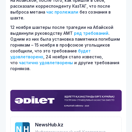
на Абайской, после того, как пришли в себя,
рассказали корреспонденту КазТАГ, что после
выброса метана
час пролежали
без сознания в
шахте.
12 ноября шахтеры после трагедии на Абайской
выдвинули руководству АМТ
ряд требований
.
Одним из них была установка памятника погибшим
горнякам – 15 ноября в профсоюзе угольщиков
сообщили, что это требование
будет
удовлетворено
, 24 ноября стало известно,
что
частично удовлетворены
и другие требования
горняков.
NewsHub.kz
Информационный хаб Казахстана