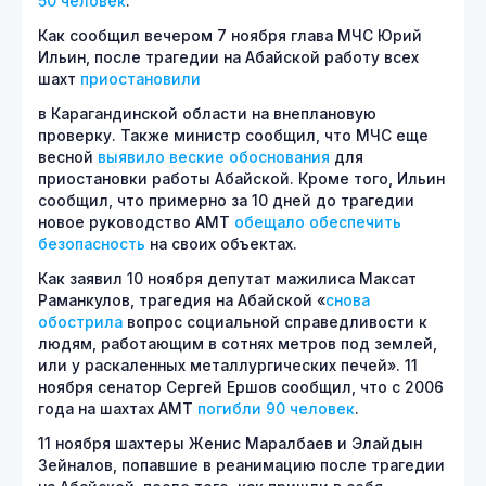
50 человек
.
Как сообщил вечером 7 ноября глава МЧС Юрий
Ильин, после трагедии на Абайской работу всех
шахт
приостановили
в Карагандинской области на внеплановую
проверку. Также министр сообщил, что МЧС еще
весной
выявило веские обоснования
для
приостановки работы Абайской. Кроме того, Ильин
сообщил, что примерно за 10 дней до трагедии
новое руководство АМТ
обещало обеспечить
безопасность
на своих объектах.
Как заявил 10 ноября депутат мажилиса Максат
Раманкулов, трагедия на Абайской «
снова
обострила
вопрос социальной справедливости к
людям, работающим в сотнях метров под землей,
или у раскаленных металлургических печей». 11
ноября сенатор Сергей Ершов сообщил, что с 2006
года на шахтах АМТ
погибли 90 человек
.
11 ноября шахтеры Женис Маралбаев и Элайдын
Зейналов, попавшие в реанимацию после трагедии