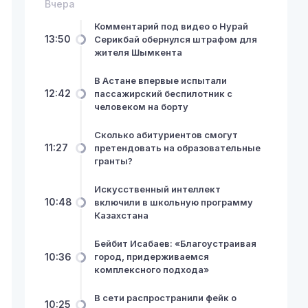
Вчера
Комментарий под видео о Нурай
13:50
Серикбай обернулся штрафом для
жителя Шымкента
В Астане впервые испытали
12:42
пассажирский беспилотник с
человеком на борту
Сколько абитуриентов смогут
11:27
претендовать на образовательные
гранты?
Искусственный интеллект
10:48
включили в школьную программу
Казахстана
Бейбит Исабаев: «Благоустраивая
10:36
город, придерживаемся
комплексного подхода»
В сети распространили фейк о
10:25