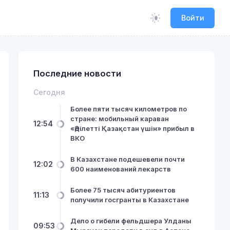
Войти
Последние новости
Сегодня
Более пяти тысяч километров по
стране: мобильный караван
12:54
«Әділетті Қазақстан үшін» прибыл в
ВКО
В Казахстане подешевели почти
12:02
600 наименований лекарств
Более 75 тысяч абитуриентов
11:13
получили госгранты в Казахстане
Дело о гибели фельдшера Улданы
09:53