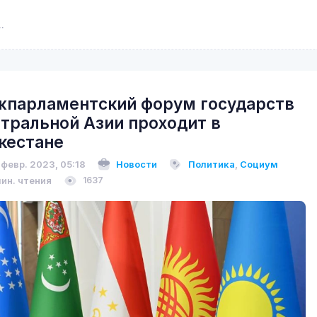
парламентский форум государств
тральной Азии проходит в
кестане
 февр. 2023, 05:18
Новости
Политика
,
Социум
мин. чтения
1637