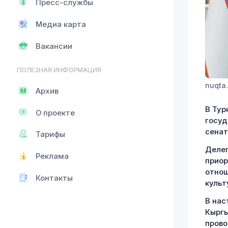
Пресс-службы
Медиа карта
Вакансии
ПОЛЕЗНАЯ ИНФОРМАЦИЯ
nuqta.
Архив
В Тур
О проекте
госуд
сенат
Тарифы
Делег
Реклама
приор
отнош
Контакты
культ
В нас
Кыргы
прово