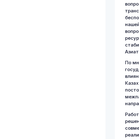
вопро
транс
беспо
нашей
вопро
ресур
стаби
Азиат
По мн
госуд
влиян
Казах
посто
межпа
напра
Работ
решен
совме
реали