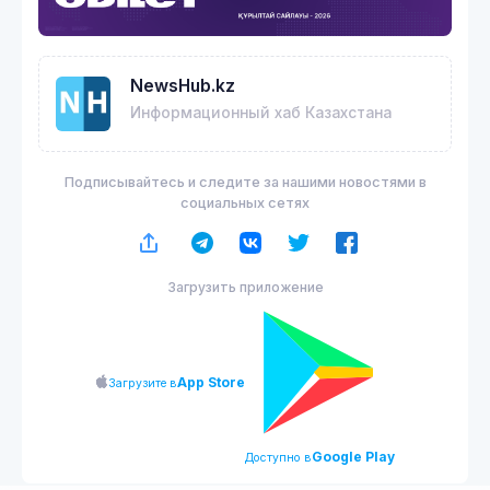
NewsHub.kz
Информационный хаб Казахстана
Подписывайтесь и следите за нашими новостями в
социальных сетях
Загрузить приложение
App Store
Загрузите в
Google Play
Доступно в