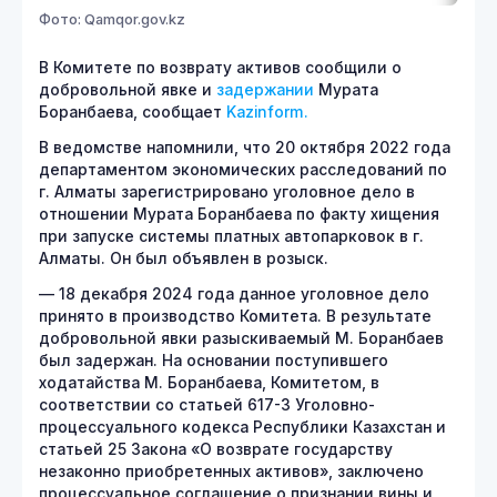
Фото: Qamqor.gov.kz
В Комитете по возврату активов сообщили о
добровольной явке и
задержании
Мурата
Боранбаева, сообщает
Kazinform.
В ведомстве напомнили, что 20 октября 2022 года
департаментом экономических расследований по
г. Алматы зарегистрировано уголовное дело в
отношении Мурата Боранбаева по факту хищения
при запуске системы платных автопарковок в г.
Алматы. Он был объявлен в розыск.
— 18 декабря 2024 года данное уголовное дело
принято в производство Комитета. В результате
добровольной явки разыскиваемый М. Боранбаев
был задержан. На основании поступившего
ходатайства М. Боранбаева, Комитетом, в
соответствии со статьей 617-3 Уголовно-
процессуального кодекса Республики Казахстан и
статьей 25 Закона «О возврате государству
незаконно приобретенных активов», заключено
процессуальное соглашение о признании вины и