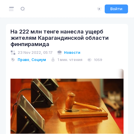
Войти
На 222 млн тенге нанесла ущерб
жителям Карагандинской области
финпирамида
23 Nov 2022, 05:17
Новости
Право
,
Социум
1 мин. чтения
1059