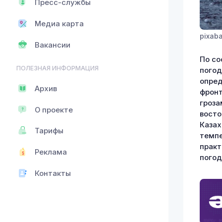
Пресс-службы
Медиа карта
pixab
Вакансии
По со
ПОЛЕЗНАЯ ИНФОРМАЦИЯ
погод
опред
Архив
фронт
гроза
О проекте
восто
Казах
Тарифы
темпе
практ
Реклама
погод
Контакты