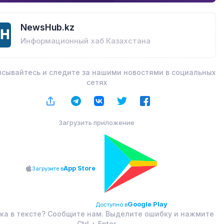
NewsHub.kz
Информационный хаб Казахстана
сывайтесь и следите за нашими новостями в социальных
сетях
Загрузить приложение
App Store
Загрузите в
Google Play
Доступно в
ка в тексте? Сообщите нам. Выделите ошибку и нажмите
Ctrl + Enter