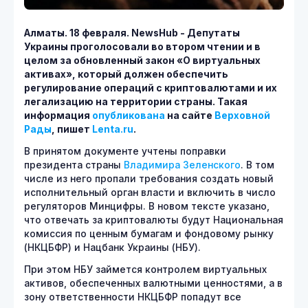
Алматы. 18 февраля.
NewsHub - Депутаты
Украины проголосовали во втором чтении и в
целом за обновленный закон «О виртуальных
активах», который должен обеспечить
регулирование операций с криптовалютами и их
легализацию на территории страны. Такая
информация
опубликована
на сайте
Верховной
Рады
, пишет
Lenta.
ru
.
В принятом документе учтены поправки
президента страны
Владимира Зеленского
. В том
числе из него пропали требования создать новый
исполнительный орган власти и включить в число
регуляторов Минцифры. В новом тексте указано,
что отвечать за криптовалюты будут Национальная
комиссия по ценным бумагам и фондовому рынку
(НКЦБФР) и Нацбанк Украины (НБУ).
При этом НБУ займется контролем виртуальных
активов, обеспеченных валютными ценностями, а в
зону ответственности НКЦБФР попадут все