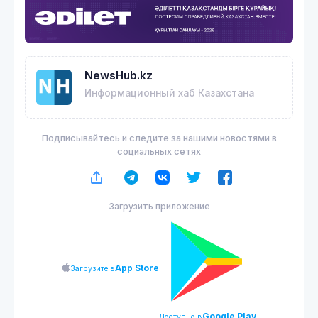
NewsHub.kz
Информационный хаб Казахстана
Подписывайтесь и следите за нашими новостями в
социальных сетях
Загрузить приложение
App Store
Загрузите в
Google Play
Доступно в