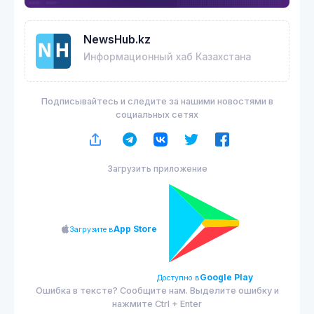
NewsHub.kz
Информационный хаб Казахстана
Подписывайтесь и следите за нашими новостями в
социальных сетях
Загрузить приложение
App Store
Загрузите в
Google Play
Доступно в
Ошибка в тексте? Сообщите нам. Выделите ошибку и
нажмите Ctrl + Enter