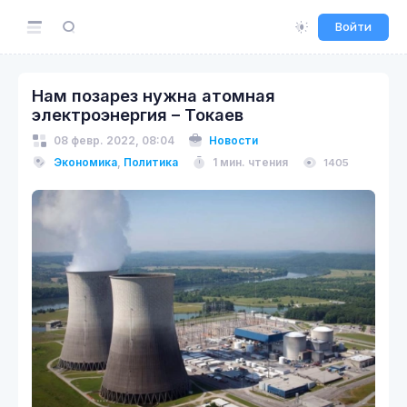
Войти
Нам позарез нужна атомная
электроэнергия – Токаев
08 февр. 2022, 08:04
Новости
Экономика
,
Политика
1 мин. чтения
1405