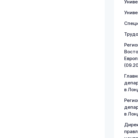
Униве
Униве
Специ
Трудо
Регио
Восто
Европ
(09.20
Главн
депар
в Лонд
Регио
депар
в Лонд
Дирек
правл