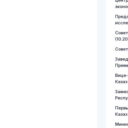
центр
эконо
Предс
иссле
Совет
(10.20
Совет
Завед
Премь
Вице-
Казах
Замес
Респу
Первы
Казах
Минис