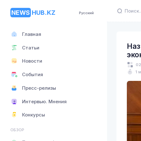
NEWS
HUB.KZ
Русский
Главная
Наз
Статьи
эко
Новости
02
1 
События
Пресс-релизы
Интервью. Мнения
Конкурсы
ОБЗОР