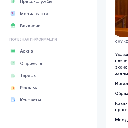
Пресс-службы
Медиа карта
Вакансии
ПОЛЕЗНАЯ ИНФОРМАЦИЯ
gov.kz
Архив
Указо
назна
О проекте
эконо
заним
Тарифы
Иргал
Реклама
Образ
Контакты
Казах
прогн
Между