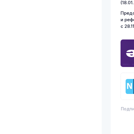
(18.01
Предс
и реф
с 28.1
Подпи