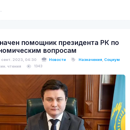
начен помощник президента РК по
номическим вопросам
 сент. 2023, 04:30
Новости
Назначения
,
Социум
мин. чтения
1343