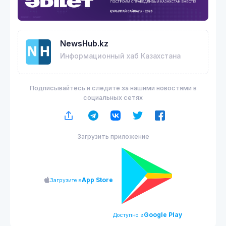
NewsHub.kz
Информационный хаб Казахстана
Подписывайтесь и следите за нашими новостями в
социальных сетях
Загрузить приложение
App Store
Загрузите в
Google Play
Доступно в