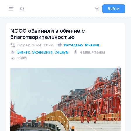
Войти
NCOC обвинили в обмане с
благотворительностью
02 дек. 2024, 13:22
Интервью. Мнения
Бизнес
,
Экономика
,
Социум
4 мин. чтения
15685