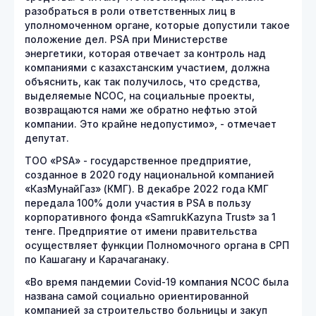
разобраться в роли ответственных лиц в
уполномоченном органе, которые допустили такое
положение дел. PSA при Министерстве
энергетики, которая отвечает за контроль над
компаниями с казахстанским участием, должна
объяснить, как так получилось, что средства,
выделяемые NCOC, на социальные проекты,
возвращаются нами же обратно нефтью этой
компании. Это крайне недопустимо», - отмечает
депутат.
ТОО «PSA» - государственное предприятие,
созданное в 2020 году национальной компанией
«КазМунайГаз» (КМГ). В декабре 2022 года КМГ
передала 100% доли участия в PSA в пользу
корпоративного фонда «SamrukKazyna Trust» за 1
тенге. Предприятие от имени правительства
осуществляет функции Полномочного органа в СРП
по Кашагану и Карачаганаку.
«Во время пандемии Covid-19 компания NCOC была
названа самой социально ориентированной
компанией за строительство больницы и закуп