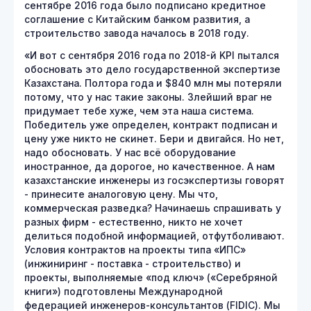
сентябре 2016 года было подписано кредитное
соглашение с Китайским банком развития, а
строительство завода началось в 2018 году.
«И вот с сентября 2016 года по 2018-й KPI пытался
обосновать это дело государственной экспертизе
Казахстана. Полтора года и $840 млн мы потеряли
потому, что у нас такие законы. Злейший враг не
придумает тебе хуже, чем эта наша система.
Победитель уже определен, контракт подписан и
цену уже никто не скинет. Бери и двигайся. Но нет,
надо обосновать. У нас всё оборудование
иностранное, да дорогое, но качественное. А нам
казахстанские инженеры из госэкспертизы говорят
- принесите аналоговую цену. Мы что,
коммерческая разведка? Начинаешь спрашивать у
разных фирм - естественно, никто не хочет
делиться подобной информацией, отфутболивают.
Условия контрактов на проекты типа «ИПС»
(инжиниринг - поставка - строительство) и
проекты, выполняемые «под ключ» («Серебряной
книги») подготовлены Международной
федерацией инженеров-консультантов (FIDIC). Мы