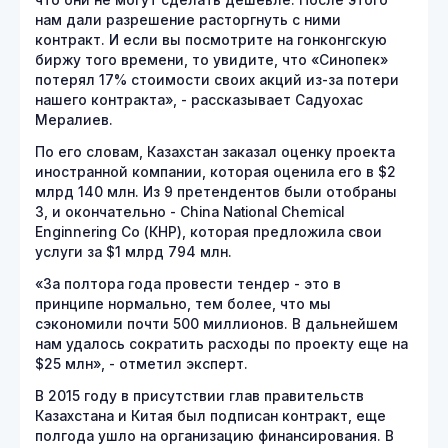
что они не могут сделать дешевле. После этого
нам дали разрешение расторгнуть с ними
контракт. И если вы посмотрите на гонконгскую
биржу того времени, то увидите, что «Синопек»
потерял 17% стоимости своих акций из-за потери
нашего контракта», - рассказывает Садуохас
Мералиев.
По его словам, Казахстан заказал оценку проекта
иностранной компании, которая оценила его в $2
млрд 140 млн. Из 9 претендентов были отобраны
3, и окончательно - China National Chemical
Enginnering Co (КНР), которая предложила свои
услуги за $1 млрд 794 млн.
«За полтора года провести тендер - это в
принципе нормально, тем более, что мы
сэкономили почти 500 миллионов. В дальнейшем
нам удалось сократить расходы по проекту еще на
$25 млн», - отметил эксперт.
В 2015 году в присутствии глав правительств
Казахстана и Китая был подписан контракт, еще
полгода ушло на организацию финансирования. В