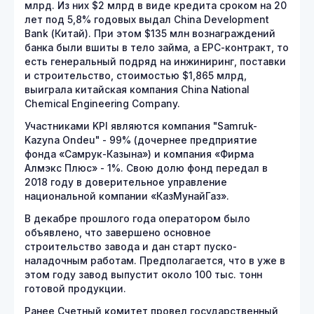
млрд. Из них $2 млрд в виде кредита сроком на 20
лет под 5,8% годовых выдал China Development
Bank (Китай). При этом $135 млн вознаграждений
банка были вшиты в тело займа, а ЕРС-контракт, то
есть генеральный подряд на инжиниринг, поставки
и строительство, стоимостью $1,865 млрд,
выиграла китайская компания China National
Chemical Engineering Company.
Участниками KPI являются компания "Samruk-
Kazyna Ondeu" - 99% (дочернее предприятие
фонда «Самрук-Казына») и компания «Фирма
Алмэкс Плюс» - 1%. Свою долю фонд передал в
2018 году в доверительное управление
национальной компании «КазМунайГаз».
В декабре прошлого года оператором было
объявлено, что завершено основное
строительство завода и дан старт пуско-
наладочным работам. Предполагается, что в уже в
этом году завод выпустит около 100 тыс. тонн
готовой продукции.
Ранее Счетный комитет провел государственный