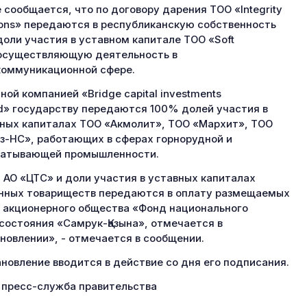
 сообщается, что по договору дарения ТОО «Integrity
ions» передаются в республиканскую собственность
оли участия в уставном капитале ТОО «Soft
 осуществляющую деятельность в
оммуникационной сфере.
ной компанией «Bridge capital investments
ed» государству передаются 100% долей участия в
ных капиталах ТОО «Акмолит», ТОО «Мархит», ТОО
з-НС», работающих в сферах горнорудной и
батывающей промышленности.
 АО «ЦТС» и доли участия в уставных капиталах
нных товариществ передаются в оплату размещаемых
 акционерного общества «Фонд национального
состояния «Самрук-Қазына», отмечается в
новлении», - отмечается в сообщении.
новление вводится в действие со дня его подписания.
 пресс-служба правительства