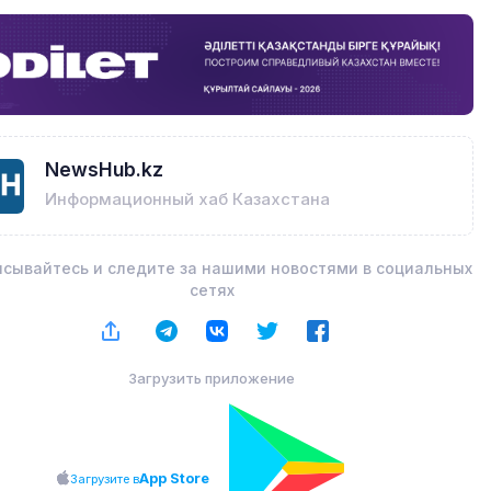
NewsHub.kz
Информационный хаб Казахстана
сывайтесь и следите за нашими новостями в социальных
сетях
Загрузить приложение
App Store
Загрузите в