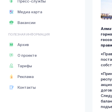
Пресс-службы
Медиа карта
Вакансии
Алмат
горн
ПОЛЕЗНАЯ ИНФОРМАЦИЯ
госсо
Архив
прави
«Прав
О проекте
поста
собст
Тарифы
«Прин
Реклама
респу
акцио
Контакты
догов
Следу
бала
подъе