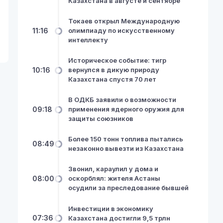
Казахстана в августе и сентябре
Токаев открыл Международную
11:16
олимпиаду по искусственному
интеллекту
Историческое событие: тигр
10:16
вернулся в дикую природу
Казахстана спустя 70 лет
В ОДКБ заявили о возможности
09:18
применения ядерного оружия для
защиты союзников
Более 150 тонн топлива пытались
08:49
незаконно вывезти из Казахстана
Звонил, караулил у дома и
08:00
оскорблял: жителя Астаны
осудили за преследование бывшей
Инвестиции в экономику
07:36
Казахстана достигли 9,5 трлн