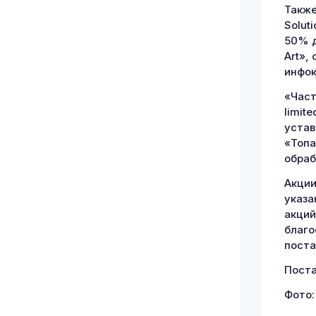
Также
Solut
50% д
Art»,
инфок
«Част
limit
устав
«Топа
обра
Акции
указа
акций
благо
поста
Поста
Фото: