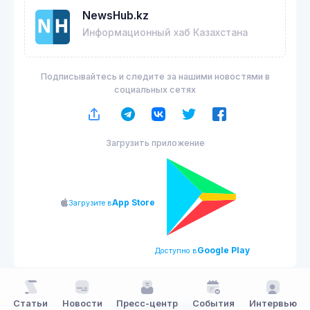
NewsHub.kz
Информационный хаб Казахстана
Подписывайтесь и следите за нашими новостями в
социальных сетях
Загрузить приложение
App Store
Загрузите в
Google Play
Доступно в
Статьи
Новости
Пресс-центр
События
Интервью
NewsHub.kz 2026 ©