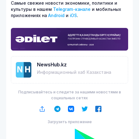
Самые свежие новости экономики, политики и
культуры в нашем
Telegram-канале
и мобильных
приложениях на
Android
и
iOS
.
NewsHub.kz
Информационный хаб Казахстана
Подписывайтесь и следите за нашими новостями в
социальных сетях
Загрузить приложение