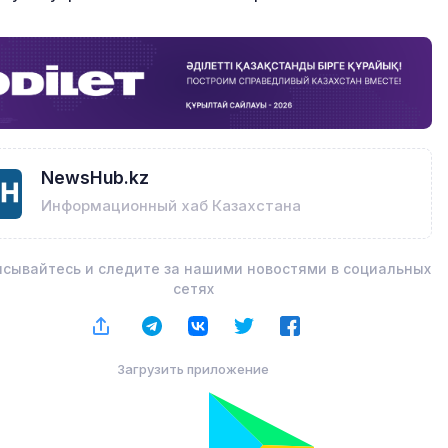
NewsHub.kz
Информационный хаб Казахстана
сывайтесь и следите за нашими новостями в социальных
сетях
Загрузить приложение