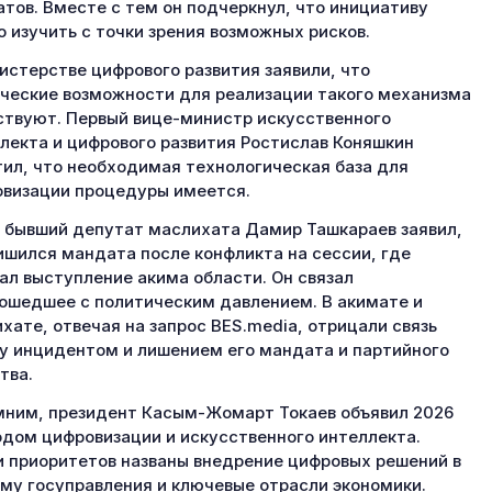
тов. Вместе с тем он подчеркнул, что инициативу
 изучить с точки зрения возможных рисков.
истерстве цифрового развития заявили, что
ческие возможности для реализации такого механизма
твуют. Первый вице-министр искусственного
лекта и цифрового развития Ростислав Коняшкин
ил, что необходимая технологическая база для
визации процедуры имеется.
 бывший депутат маслихата Дамир Ташкараев заявил,
ишился мандата после конфликта на сессии, где
ал выступление акима области. Он связал
ошедшее с политическим давлением. В акимате и
хате, отвечая на запрос BES.media, отрицали связь
 инцидентом и лишением его мандата и партийного
тва.
ним, президент Касым-Жомарт Токаев объявил 2026
одом цифровизации и искусственного интеллекта.
 приоритетов названы внедрение цифровых решений в
му госуправления и ключевые отрасли экономики.