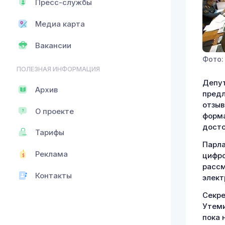
Пресс-службы
Медиа карта
Вакансии
Фото:
ПОЛЕЗНАЯ ИНФОРМАЦИЯ
Депут
Архив
предл
отзыв
О проекте
форма
досто
Тарифы
Парла
Реклама
цифро
рассм
Контакты
элект
Секре
Утеми
пока 