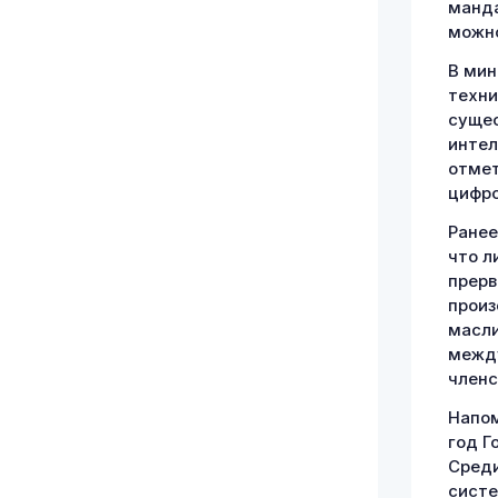
манда
можно
В мин
техни
сущес
интел
отмет
цифро
Ранее
что л
прерв
произ
масли
между
членс
Напом
год Г
Среди
систе