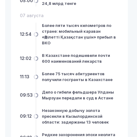
05:00
24,8 млрд тенге
07 августа
Более пяти тысяч километров по
стране: мобильный караван
12:54
«Әділетті Қазақстан үшін» прибыл в
ВКО
В Казахстане подешевели почти
12:02
600 наименований лекарств
Более 75 тысяч абитуриентов
11:13
получили госгранты в Казахстане
Дело о гибели фельдшера Улданы
09:53
Мырзуан передали в суд в Астане
Незаконную добычу золота
09:12
пресекли в Кызылординской
области: задержаны 13 человек
Редкие захоронения эпохи неолита