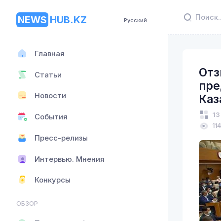
NEWS
HUB.KZ
Русский
Главная
Отз
Статьи
пре
Новости
Каз
13
События
114
Пресс-релизы
Интервью. Мнения
Конкурсы
ОБЗОР