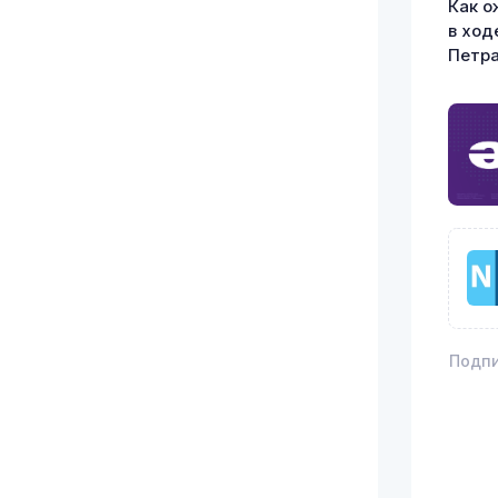
Как о
в ход
Петра
Подпи