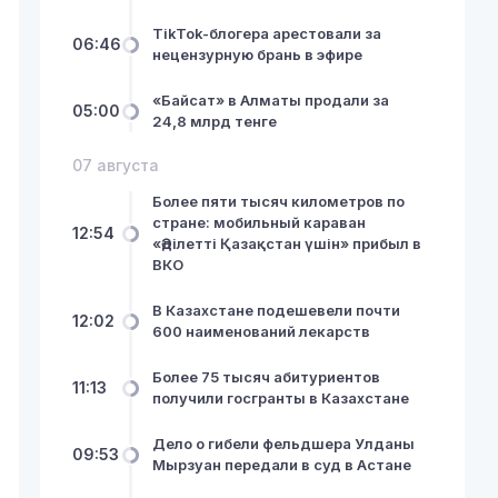
TikTok-блогера арестовали за
06:46
нецензурную брань в эфире
«Байсат» в Алматы продали за
05:00
24,8 млрд тенге
07 августа
Более пяти тысяч километров по
стране: мобильный караван
12:54
«Әділетті Қазақстан үшін» прибыл в
ВКО
В Казахстане подешевели почти
12:02
600 наименований лекарств
Более 75 тысяч абитуриентов
11:13
получили госгранты в Казахстане
Дело о гибели фельдшера Улданы
09:53
Мырзуан передали в суд в Астане