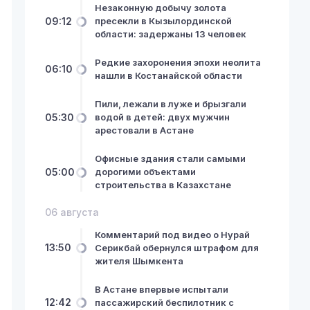
Незаконную добычу золота
09:12
пресекли в Кызылординской
области: задержаны 13 человек
Редкие захоронения эпохи неолита
06:10
нашли в Костанайской области
Пили, лежали в луже и брызгали
05:30
водой в детей: двух мужчин
арестовали в Астане
Офисные здания стали самыми
05:00
дорогими объектами
строительства в Казахстане
06 августа
Комментарий под видео о Нурай
13:50
Серикбай обернулся штрафом для
жителя Шымкента
В Астане впервые испытали
12:42
пассажирский беспилотник с