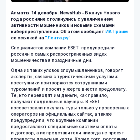
Алматы. 14 декабря.
NewsHub - В канун Нового
года россияне столкнулись с увеличением
активности мошенников и новыми схемами
киберпреступлений. Об этом сообщает
ИА Прайм
со ссылкой на
"Лента.ру"
.
Специалистов компании ESET предупредили
россиян о самых распространенных видах
мошенничества в праздничные дни.
Одна из таких уловок злоумышленников, говорят
эксперты, связана с туристическими услугами:
преступники притворяются сотрудниками
туркомпаний и просят у жертв внести предоплату.
Те, кто переводят им деньги, как правило,
получают поддельные ваучеры. В ESET
посоветовали покупать туры только у проверенных
операторов на официальных сайтах, а также
предупредили, что крупные компании
предоставляют специальные системы оплаты
и договор, а их представители никогда не просят
перевести деньги на карту. Кроме того, россиянам