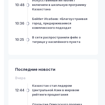
Искусственный интеллект
10:48
включили в школьную программу
Казахстана
Бейбит Исабаев: «Благоустраивая
10:36
город, придерживаемся
комплексного подхода»
В сети распространили фейк о
10:25
тигрице у населённого пункта
Последние новости
Вчера
Казахстан стал лидером
12:44
Центральной Азии в мировом
рейтинге процветания
Открытие Ормузского пролива