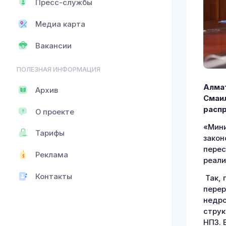
Пресс-службы
Медиа карта
Вакансии
ПОЛЕЗНАЯ ИНФОРМАЦИЯ
Алмат
Архив
Смаил
расп
О проекте
«Мини
Тарифы
закон
перес
Реклама
реали
Контакты
Так, 
перер
недро
струк
НПЗ. 