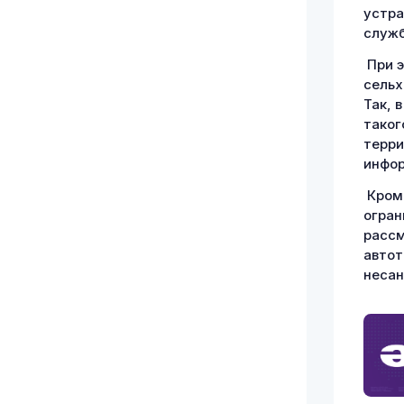
устра
служб
При э
сельх
Так, 
таког
терри
инфор
Кроме
огран
рассм
автот
несан