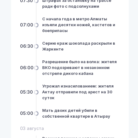
07:30
штрафах за остановку на трассе
ради фото с подсолнухами
С начала года в метро Алматы
07:00
изъяли десятки ножей, кастетов и
боеприпасы
Серию краж шоколада раскрыли в
06:30
Жаркенте
Разрешение было на волка: жителя
06:00
ВКО подозревают в незаконном
отстреле дикого кабана
Угрожал изнасилованием: жителя
05:30
Актау отправили под арест на 30
суток
Мать двоих детей убили в
05:00
собственной квартире в Атырау
03 августа