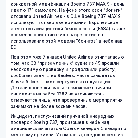
конкретной модификации Boeing 737 MAX 9 - речь
идет о 171 самолете. На фоне этого свои "боинги"
отозвала United Airlines - в США Boeing 737 MAX 9
используют только две компании. Европейское
агентство авиационной безопасности (EASA) также
временно приостановило разрешение на
использование этой модели "боингов" в небе над
ЕС.
При этом уже 7 января United Airlines отчиталась о
том, что 33 "приземленных" судна из 45 прошли
необходимую проверку и продолжили работу,
сообщает агентство Reuters. Часть самолетов
Alaska Airlines также вернули в эксплуатацию.
Детали проверки, как и возможные причины
инцидента на рейсе 1282 не уточняются -
отмечается лишь, что проверочные мероприятия
занимают не более восьми часов.
Инцидент, послуживший причиной очередных
проверок Boeing 737, произошел в небе над
американским штатом Орегон вечером 5 января по
местному времени. У самолета, следовавшего из