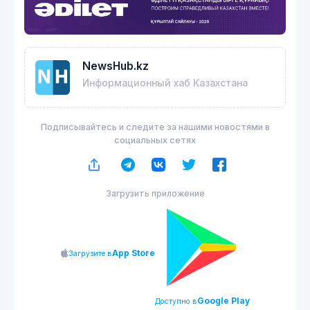
NewsHub.kz
Информационный хаб Казахстана
Подписывайтесь и следите за нашими новостями в
социальных сетях
Загрузить приложение
App Store
Загрузите в
Google Play
Доступно в