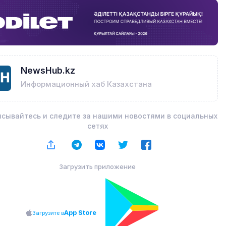
NewsHub.kz
Информационный хаб Казахстана
сывайтесь и следите за нашими новостями в социальных
сетях
Загрузить приложение
App Store
Загрузите в