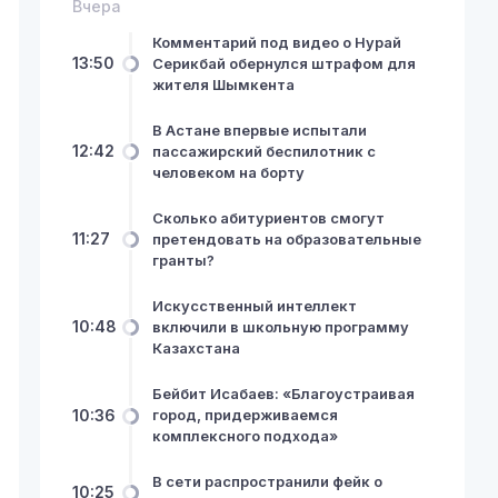
Вчера
Комментарий под видео о Нурай
13:50
Серикбай обернулся штрафом для
жителя Шымкента
В Астане впервые испытали
12:42
пассажирский беспилотник с
человеком на борту
Сколько абитуриентов смогут
11:27
претендовать на образовательные
гранты?
Искусственный интеллект
10:48
включили в школьную программу
Казахстана
Бейбит Исабаев: «Благоустраивая
10:36
город, придерживаемся
комплексного подхода»
В сети распространили фейк о
10:25