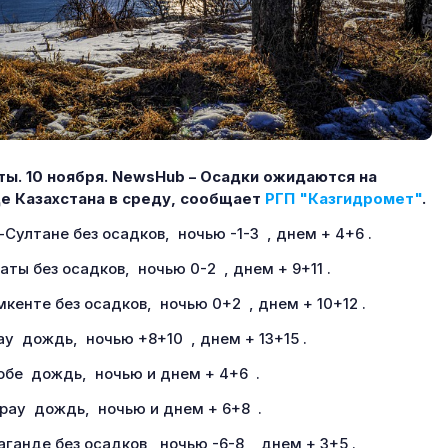
ы. 10 ноября.
NewsHub – Осадки ожидаются на
е Казахстана в среду, сообщает
РГП "Казгидромет"
.
-Султане без осадков, ночью -1-3 , днем + 4+6 .
аты без осадков, ночью 0-2 , днем + 9+11 .
кенте без осадков, ночью 0+2 , днем + 10+12 .
ау дождь, ночью +8+10 , днем + 13+15 .
обе дождь, ночью и днем + 4+6 .
рау дождь, ночью и днем + 6+8 .
аганде без осадков, ночью -6-8 , днем + 3+5 .