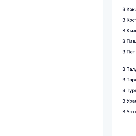
В Кок
В Кос
В Кыз
В Пав
В Пет
.
В Тал
В Тара
В Тур
В Ура
В Уст