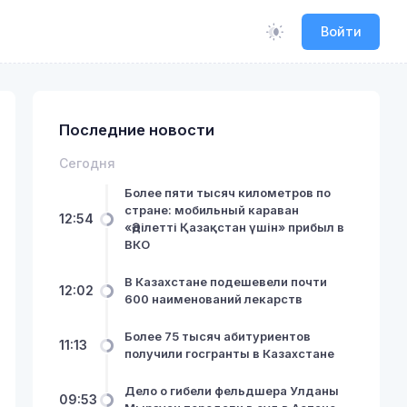
Войти
Последние новости
Сегодня
Более пяти тысяч километров по
стране: мобильный караван
12:54
«Әділетті Қазақстан үшін» прибыл в
ВКО
В Казахстане подешевели почти
12:02
600 наименований лекарств
Более 75 тысяч абитуриентов
11:13
получили госгранты в Казахстане
Дело о гибели фельдшера Улданы
09:53