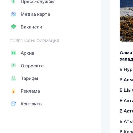
Пресс-службы
Медиа карта
Вакансии
ПОЛЕЗНАЯ ИНФОРМАЦИЯ
Алмат
Архив
запад
О проекте
В Нур
Тарифы
В Алм
В Шым
Реклама
В Акт
Контакты
В Акт
В Аты
В Кар