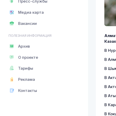
Пресс-службы
Медиа карта
Вакансии
Алмат
ПОЛЕЗНАЯ ИНФОРМАЦИЯ
Казах
Архив
В Нур
О проекте
В Алм
Тарифы
В Шым
В Акт
Реклама
В Акт
Контакты
В Аты
В Кар
В Кок