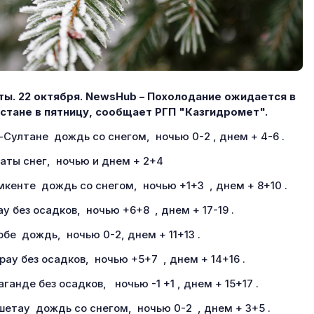
ы. 22 октября.
NewsHub – Похолодание ожидается в
стане в пятницу, сообщает РГП "Казгидромет".
-Султане дождь со снегом, ночью 0-2 , днем + 4-6 .
аты снег, ночью и днем + 2+4
кенте дождь со снегом, ночью +1+3 , днем + 8+10 .
ау без осадков, ночью +6+8 , днем + 17-19 .
обе дождь, ночью 0-2, днем + 11+13 .
рау без осадков, ночью +5+7 , днем + 14+16 .
аганде без осадков, ночью -1 +1 , днем + 15+17 .
шетау дождь со снегом, ночью 0-2 , днем + 3+5 .