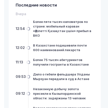
Последние новости
Вчера
Более пяти тысяч километров по
стране: мобильный караван
12:54
«Әділетті Қазақстан үшін» прибыл в
ВКО
В Казахстане подешевели почти
12:02
600 наименований лекарств
Более 75 тысяч абитуриентов
11:13
получили госгранты в Казахстане
Дело о гибели фельдшера Улданы
09:53
Мырзуан передали в суд в Астане
Незаконную добычу золота
09:12
пресекли в Кызылординской
области: задержаны 13 человек
Редкие захоронения эпохи неолита