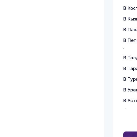
В Кос
В Кыз
В Пав
В Пет
.
В Тал
В Тар
В Тур
В Ура
В Уст
.