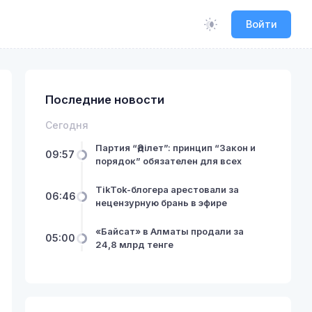
Войти
Последние новости
Сегодня
Партия “Әділет”: принцип “Закон и
09:57
порядок” обязателен для всех
TikTok-блогера арестовали за
06:46
нецензурную брань в эфире
«Байсат» в Алматы продали за
05:00
24,8 млрд тенге