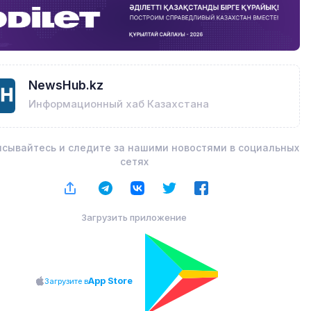
NewsHub.kz
Информационный хаб Казахстана
сывайтесь и следите за нашими новостями в социальных
сетях
Загрузить приложение
App Store
Загрузите в