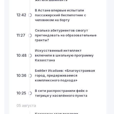
В Астане впервые испытали
12:42
пассажирский беспилотник с
человеком на борту
Сколько абитуриентов смогут
11:27
претендовать на образовательные
гранты?
Искусственный интеллект
10:48
включили в школьную программу
Казахстана
Бейбит Исабаев: «Благоустраивая
10:36
город, придерживаемся
комплексного подхода»
В сети распространили фейк о
10:25
тигрице у населённого пункта
05 августа
Казахстан стал лидером