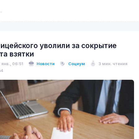
ицейского уволили за сокрытие
та взятки
 янв., 06:51
Новости
Социум
3 мин. чтения
54