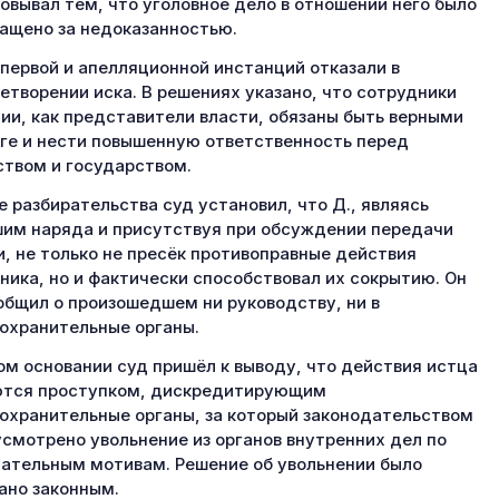
овывал тем, что уголовное дело в отношении него было
ащено за недоказанностью.
первой и апелляционной инстанций отказали в
етворении иска. В решениях указано, что сотрудники
ии, как представители власти, обязаны быть верными
ге и нести повышенную ответственность перед
твом и государством.
е разбирательства суд установил, что Д., являясь
им наряда и присутствуя при обсуждении передачи
и, не только не пресёк противоправные действия
ника, но и фактически способствовал их сокрытию. Он
общил о произошедшем ни руководству, ни в
охранительные органы.
ом основании суд пришёл к выводу, что действия истца
ются проступком, дискредитирующим
охранительные органы, за который законодательством
смотрено увольнение из органов внутренних дел по
ательным мотивам. Решение об увольнении было
ано законным.