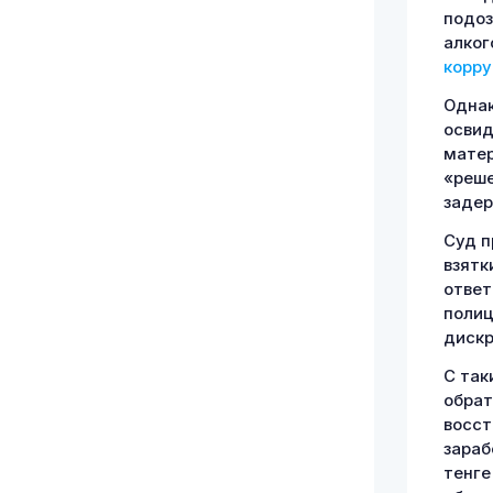
подоз
алког
корру
Однак
освид
матер
«реше
задер
Суд п
взятк
ответ
полиц
дискр
С так
обрат
восст
зараб
тенге