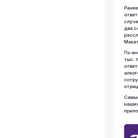
Ранее
ответ
случа
два с
рассл
Макат
По ин
тыс. 
ответ
алког
сотру
отриц
Самые
наших
прил