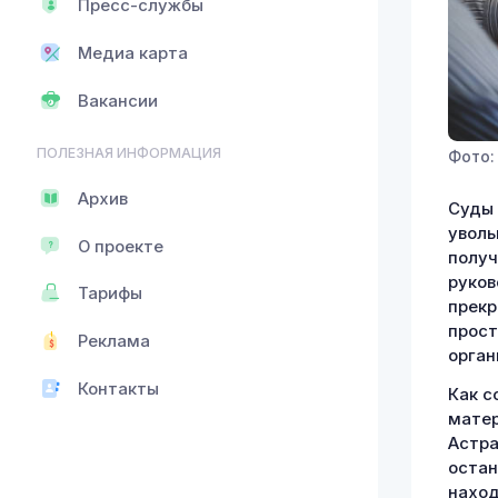
Пресс-службы
Медиа карта
Вакансии
ПОЛЕЗНАЯ ИНФОРМАЦИЯ
Фото: 
Архив
Суды 
уволь
О проекте
получ
руков
Тарифы
прекр
прост
Реклама
орган
Контакты
Как с
матер
Астра
остан
наход