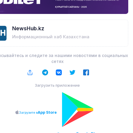
NewsHub.kz
Информационный хаб Казахстана
сывайтесь и следите за нашими новостями в социальных
сетях
Загрузить приложение
App Store
Загрузите в