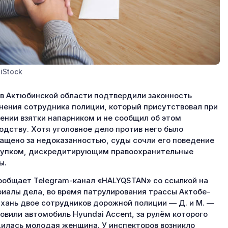
iStock
в Актюбинской области подтвердили законность
нения сотрудника полиции, который присутствовал при
ении взятки напарником и не сообщил об этом
одству. Хотя уголовное дело против него было
ащено за недоказанностью, суды сочли его поведение
упком, дискредитирующим правоохранительные
ы.
ообщает Telegram-канал «HALYQSTAN» со ссылкой на
иалы дела, во время патрулирования трассы Актобе–
хань двое сотрудников дорожной полиции — Д. и М. —
овили автомобиль Hyundai Accent, за рулём которого
илась молодая женщина. У инспекторов возникло