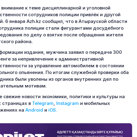
 внимание к теме дисциплинарной и уголовной
ственности сотрудников полиции привлёк и другой
й. 6 января Azh.kz сообщил, что в Атырауской области
отрудника полиции стали фигурантами досудебного
едования по делу о взятке после обращения жителя
ского района.
формации издания, мужчина заявил о передаче 300
тенге за непривлечение к административной
ственности за управление автомобилем в состоянии
ольного опьянения. По итогам служебной проверки оба
дника были уволены из органов внутренних дел по
ательным мотивам.
 свежие новости экономики, политики и культуры на
 страницах в
Telegram
,
Instagram
и мобильных
ожениях на
Android
и
iOS.