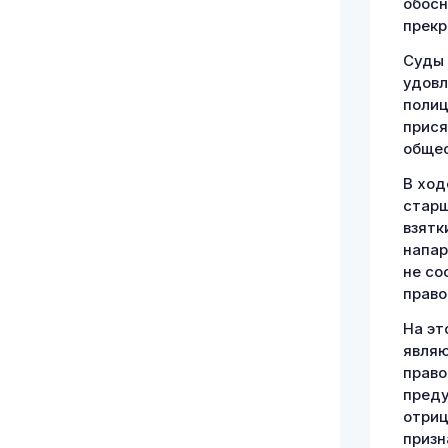
обосн
прекр
Суды 
удовл
полиц
прися
общес
В ход
старш
взятк
напар
не со
право
На эт
явля
право
преду
отриц
призн