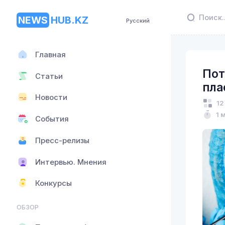
NEWS
HUB.KZ
Русский
Главная
Пот
Статьи
пла
Новости
12
1 
События
Пресс-релизы
Интервью. Мнения
Конкурсы
ОБЗОР