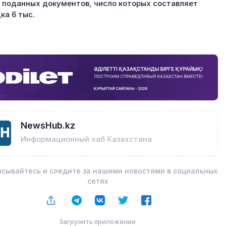
 поданных документов, число которых составляет
ка 6 тыс.
NewsHub.kz
Информационный хаб Казахстана
сывайтесь и следите за нашими новостями в социальных
сетях
Загрузить приложение