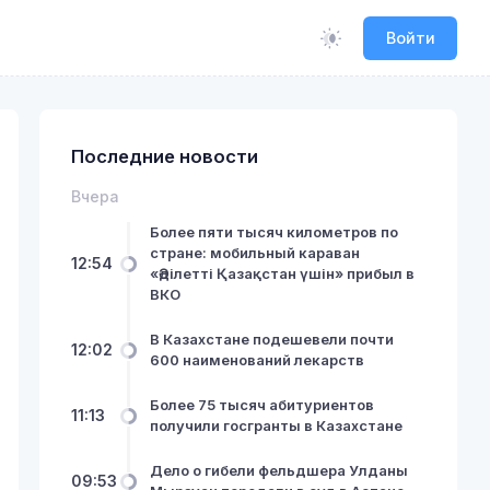
Войти
Последние новости
Вчера
Более пяти тысяч километров по
стране: мобильный караван
12:54
«Әділетті Қазақстан үшін» прибыл в
ВКО
В Казахстане подешевели почти
12:02
600 наименований лекарств
Более 75 тысяч абитуриентов
11:13
получили госгранты в Казахстане
Дело о гибели фельдшера Улданы
09:53