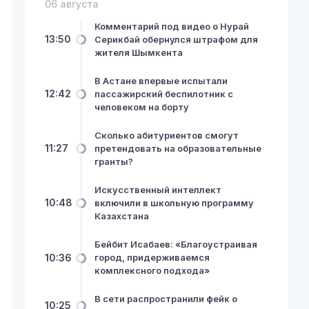
06 августа
Комментарий под видео о Нурай
13:50
Серикбай обернулся штрафом для
жителя Шымкента
В Астане впервые испытали
12:42
пассажирский беспилотник с
человеком на борту
Сколько абитуриентов смогут
11:27
претендовать на образовательные
гранты?
Искусственный интеллект
10:48
включили в школьную программу
Казахстана
Бейбит Исабаев: «Благоустраивая
10:36
город, придерживаемся
комплексного подхода»
В сети распространили фейк о
10:25