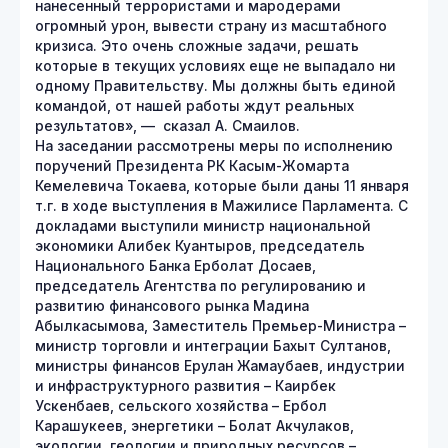
нанесенный террористами и мародерами
огромный урон, вывести страну из масштабного
кризиса. Это очень сложные задачи, решать
которые в текущих условиях еще не выпадало ни
одному Правительству. Мы должны быть единой
командой, от нашей работы ждут реальных
результатов», — сказал А. Смаилов.
На заседании рассмотрены меры по исполнению
поручений Президента РК Касым-Жомарта
Кемелевича Токаева, которые были даны 11 января
т.г. в ходе выступления в Мажилисе Парламента. С
докладами выступили министр национальной
экономики Алибек Куантыров, председатель
Национального Банка Ерболат Досаев,
председатель Агентства по регулированию и
развитию финансового рынка Мадина
Абылкасымова, Заместитель Премьер-Министра –
министр торговли и интеграции Бахыт Султанов,
министры финансов Ерулан Жамаубаев, индустрии
и инфраструктурного развития – Каирбек
Ускенбаев, сельского хозяйства – Ербол
Карашукеев, энергетики – Болат Акчулаков,
экологии, геологии и природных ресурсов –