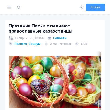
Войти
Праздник Пасхи отмечают
православные казахстанцы
16 апр. 2023, 03:54
Новости
Религия
,
Социум
2 мин. чтения
1898