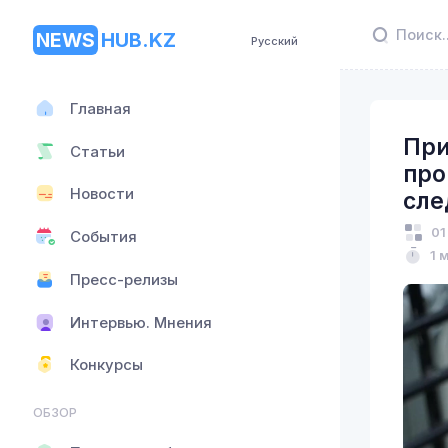
NEWS
HUB.KZ
Русский
Главная
При
Статьи
про
Новости
сле
01
События
1 
Пресс-релизы
Интервью. Мнения
Конкурсы
ОБЗОР