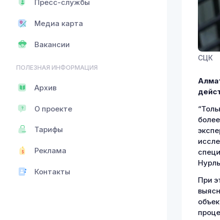
Пресс-службы
Медиа карта
Вакансии
СЦК
ПОЛЕЗНАЯ ИНФОРМАЦИЯ
Алмат
Архив
дейст
О проекте
“Толь
более
Тарифы
экспе
иссле
Реклама
специ
Нурлы
Контакты
При э
выясн
объек
проце