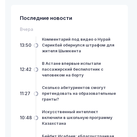
Последние новости
Вчера
Комментарий под видео о Нурай
13:50
Серикбай обернулся штрафом для
жителя Шымкента
В Астане впервые испытали
12:42
пассажирский беспилотник с
человеком на борту
Сколько абитуриентов смогут
11:27
претендовать на образовательные
гранты?
Искусственный интеллект
10:48
включили в школьную программу
Казахстана
Бейбит Исабаев: «Благоустраивая