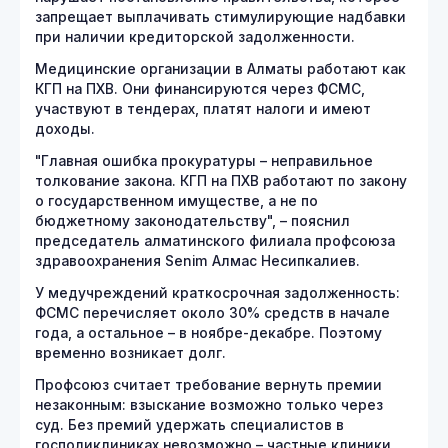
запрещает выплачивать стимулирующие надбавки
при наличии кредиторской задолженности.
Медицинские организации в Алматы работают как
КГП на ПХВ. Они финансируются через ФСМС,
участвуют в тендерах, платят налоги и имеют
доходы.
"Главная ошибка прокуратуры – неправильное
толкование закона. КГП на ПХВ работают по закону
о государственном имуществе, а не по
бюджетному законодательству", – пояснил
председатель алматинского филиала профсоюза
здравоохранения Senim Алмас Несипкалиев.
У медучреждений краткосрочная задолженность:
ФСМС перечисляет около 30% средств в начале
года, а остальное – в ноябре-декабре. Поэтому
временно возникает долг.
Профсоюз считает требование вернуть премии
незаконным: взыскание возможно только через
суд. Без премий удержать специалистов в
госполиклиниках невозможно – частные клиники