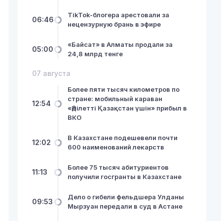
TikTok-блогера арестовали за
06:46
нецензурную брань в эфире
«Байсат» в Алматы продали за
05:00
24,8 млрд тенге
07 августа
Более пяти тысяч километров по
стране: мобильный караван
12:54
«Әділетті Қазақстан үшін» прибыл в
ВКО
В Казахстане подешевели почти
12:02
600 наименований лекарств
Более 75 тысяч абитуриентов
11:13
получили госгранты в Казахстане
Дело о гибели фельдшера Улданы
09:53
Мырзуан передали в суд в Астане