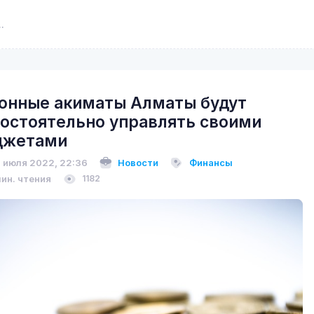
онные акиматы Алматы будут
остоятельно управлять своими
джетами
 июля 2022, 22:36
Новости
Финансы
мин. чтения
1182