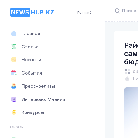
NEWS
HUB.KZ
Русский
Главная
Рай
Статьи
сам
Новости
бю
04
События
1 
Пресс-релизы
Интервью. Мнения
Конкурсы
ОБЗОР