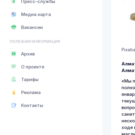
Пресс-службы
Медиа карта
Вакансии
ПОЛЕЗНАЯ ИНФОРМАЦИЯ
Pixab
Архив
Алмат
О проекте
Алмат
Тарифы
«Мы п
полно
Реклама
январ
текущ
Контакты
вопро
санит
неско
ходе 
масли