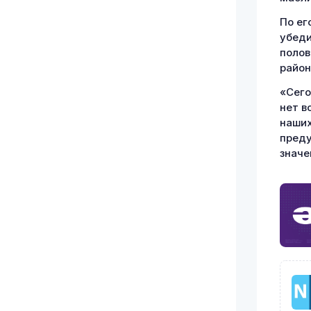
По ег
убеди
полов
район
«Сего
нет в
наших
преду
значе