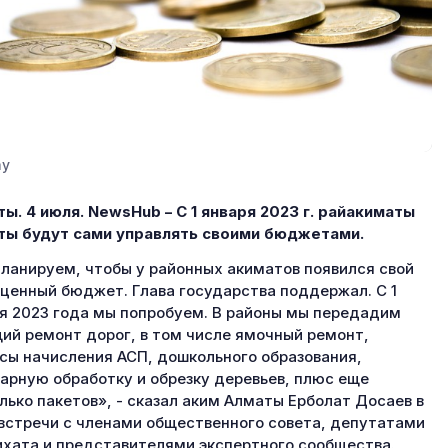
ay
ы. 4 июля.
NewsHub – С 1 января 2023 г. райакиматы
ы будут сами управлять своими бюджетами.
ланируем, чтобы у районных акиматов появился свой
ценный бюджет. Глава государства поддержал. С 1
я 2023 года мы попробуем. В районы мы передадим
ий ремонт дорог, в том числе ямочный ремонт,
сы начисления АСП, дошкольного образования,
арную обработку и обрезку деревьев, плюс еще
лько пакетов», - сказал аким Алматы Ерболат Досаев в
встречи с членами общественного совета, депутатами
хата и представителями экспертного сообщества.