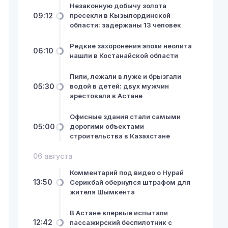
Незаконную добычу золота
09:12
пресекли в Кызылординской
области: задержаны 13 человек
Редкие захоронения эпохи неолита
06:10
нашли в Костанайской области
Пили, лежали в луже и брызгали
05:30
водой в детей: двух мужчин
арестовали в Астане
Офисные здания стали самыми
05:00
дорогими объектами
строительства в Казахстане
06 августа
Комментарий под видео о Нурай
13:50
Серикбай обернулся штрафом для
жителя Шымкента
В Астане впервые испытали
12:42
пассажирский беспилотник с